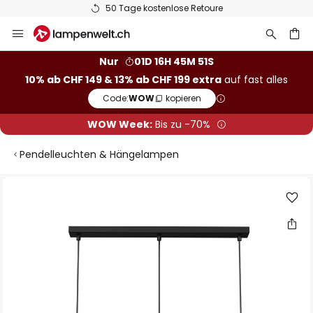
50 Tage kostenlose Retoure
Zum
Inhalt
springen
Nur
01D 16H 45M 51S
10% ab CHF 149 & 13% ab CHF 199 extra
auf fast alles
he
Code:
WOW
kopieren
WOW Week:
Bis zu -70%
Pendelleuchten & Hängelampen
Zum
Ende
der
Bildgalerie
springen