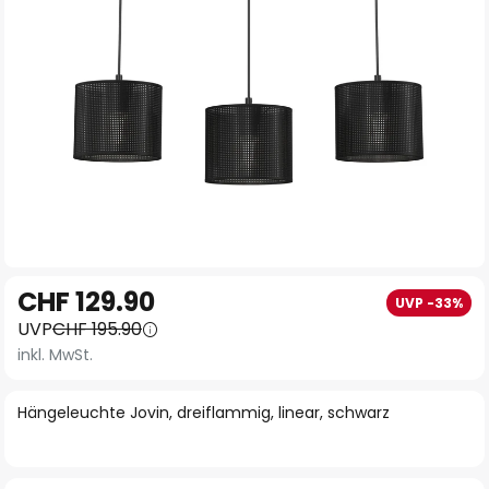
Zum
CHF 129.90
UVP -33%
Anfang
UVP
CHF 195.90
der
inkl. MwSt.
Bildgalerie
springen
Hängeleuchte Jovin, dreiflammig, linear, schwarz