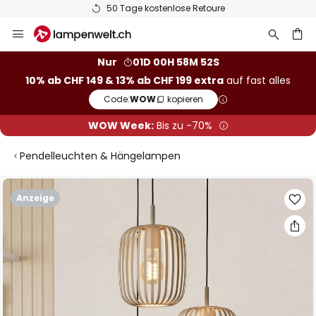
50 Tage kostenlose Retoure
Zum
Inhalt
springen
Nur
01D 00H 58M 52S
10% ab CHF 149 & 13% ab CHF 199 extra
auf fast alles
he
Code:
WOW
kopieren
WOW Week:
Bis zu -70%
Pendelleuchten & Hängelampen
Zum
Anzeige
Ende
der
Bildgalerie
springen