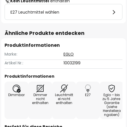
Kein Leuchtmittel
enthalten
E27 Leuchtmittel wählen
Ähnliche Produkte entdecken
Produktinformationen
Marke:
EGLO
Artikel Nr.:
10032199
Produktinformationen
Dimmbar
Dimmer
Leuchtmitt
E27
Eglo – bis
nicht
el nicht
zu 5 Jahre
enthalten
enthalten
Garantie
(siehe
Herstellera
ngaben)
Perfekt für diese Bereiche