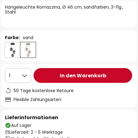
springen
Hängeleuchte Romazzina, Ø 46 cm, sandfarben, 3-flg.,
Stahl
Farbe:
sand
In den Warenkorb
1
50 Tage kostenlose Retoure
Flexible Zahlungsarten
Lieferinformationen
Auf Lager
Lieferzeit: 2 - 5 Werktage