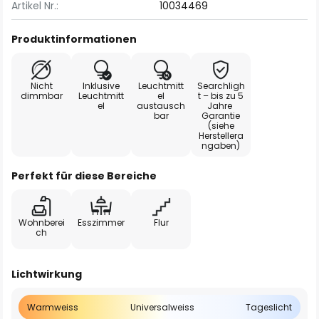
Artikel Nr.:
10034469
Produktinformationen
Nicht
Inklusive
Leuchtmitt
Searchligh
dimmbar
Leuchtmitt
el
t – bis zu 5
el
austausch
Jahre
bar
Garantie
(siehe
Herstellera
ngaben)
Perfekt für diese Bereiche
Wohnberei
Esszimmer
Flur
ch
Lichtwirkung
Warmweiss
Universalweiss
Tageslicht