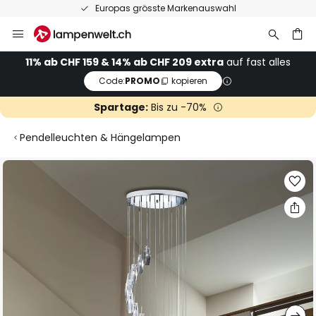
Europas grösste Markenauswahl
Zum
Inhalt
springen
11% ab CHF 159 & 14% ab CHF 209 extra
auf fast alles
Code:
PROMO
kopieren
he
Spartage:
Bis zu -70%
Pendelleuchten & Hängelampen
Zum
Ende
der
Bildgalerie
springen