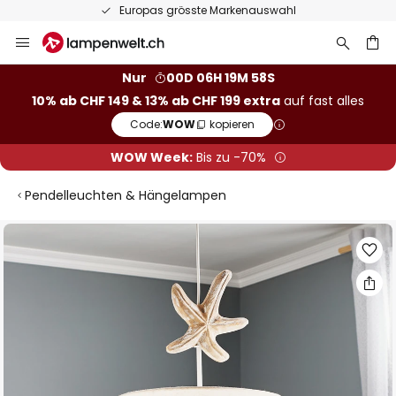
Europas grösste Markenauswahl
Zum
Inhalt
springen
Nur
00D 06H 19M 58S
10% ab CHF 149 & 13% ab CHF 199 extra
auf fast alles
he
Code:
WOW
kopieren
WOW Week:
Bis zu -70%
Pendelleuchten & Hängelampen
Zum
Ende
der
Bildgalerie
springen