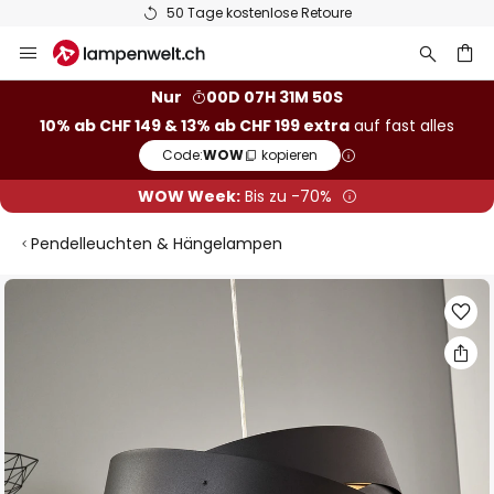
50 Tage kostenlose Retoure
Zum
Inhalt
springen
Nur
00D 07H 31M 49S
10% ab CHF 149 & 13% ab CHF 199 extra
auf fast alles
he
Code:
WOW
kopieren
WOW Week:
Bis zu -70%
Pendelleuchten & Hängelampen
Zum
Ende
der
Bildgalerie
springen