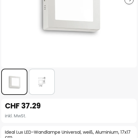
Zum
CHF 37.29
Anfang
der
inkl. MwSt.
Bildgalerie
springen
Ideal Lux LED-Wandlampe Universal, weiß, Aluminium, 17x17
cm