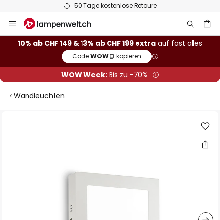
50 Tage kostenlose Retoure
Zum
Inhalt
springen
10% ab CHF 149 & 13% ab CHF 199 extra
auf fast alles
Code:
WOW
kopieren
he
WOW Week:
Bis zu -70%
Wandleuchten
Zum
Ende
der
Bildgalerie
springen