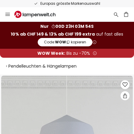
Europas grösste Markenauswahl
Zum
Inhalt
springen
Nur
00D 23H 03M 53S
10% ab CHF 149 & 13% ab CHF 199 extra
auf fast alles
he
Code:
WOW
kopieren
WOW Week:
Bis zu -70%
Pendelleuchten & Hängelampen
Zum
Ende
der
Bildgalerie
springen