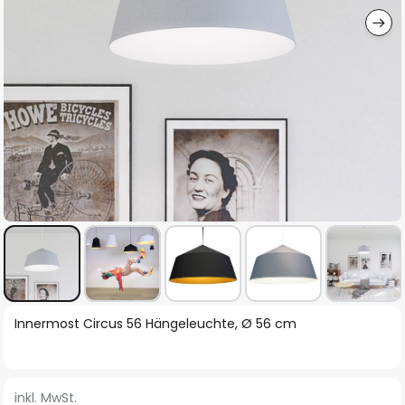
Zum
Innermost Circus 56 Hängeleuchte, Ø 56 cm
Anfang
der
Bildgalerie
inkl. MwSt.