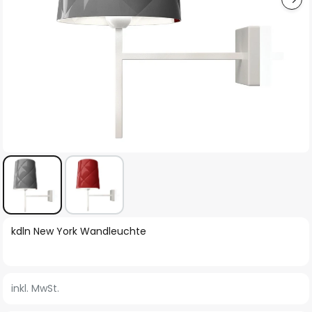
Zum
kdln New York Wandleuchte
Anfang
der
Bildgalerie
inkl. MwSt.
springen