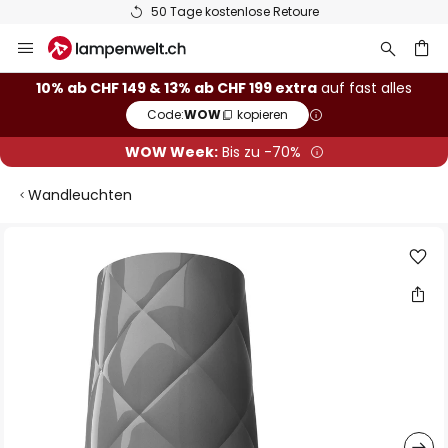
50 Tage kostenlose Retoure
Zum
Inhalt
springen
10% ab CHF 149 & 13% ab CHF 199 extra
auf fast alles
Code:
WOW
kopieren
he
WOW Week:
Bis zu -70%
Wandleuchten
Zum
Ende
der
Bildgalerie
springen