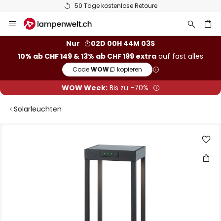
50 Tage kostenlose Retoure
Zum
Inhalt
springen
Nur
02D 00H 44M 03S
10% ab CHF 149 & 13% ab CHF 199 extra
auf fast alles
he
Code:
WOW
kopieren
WOW Week:
Bis zu -70%
Solarleuchten
Zum
Ende
der
Bildgalerie
springen