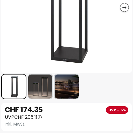
Zum
CHF 174.35
UVP -15%
Anfang
UVP
CHF 205.11
der
inkl. MwSt.
Bildgalerie