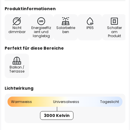
Produktinformationen
Nicht
Energieeffiz
Solarbetrie
IP65
Schalter
dimmbar
ient und
ben
am
langlebig
Produkt
Perfekt für diese Bereiche
Balkon /
Terrasse
Lichtwirkung
Warmweiss
Universalweiss
Tageslicht
3000 Kelvin