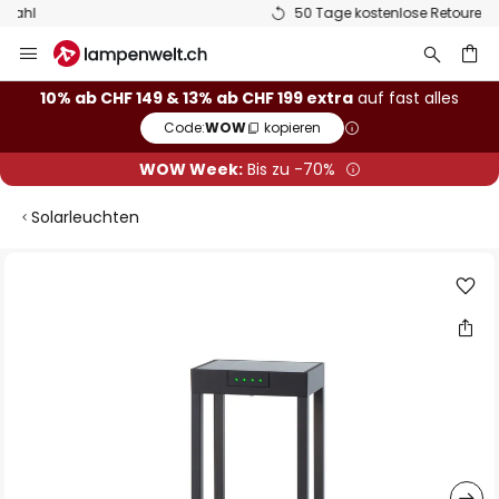
50 Tage kostenlose Retoure
Zum
Inhalt
springen
10% ab CHF 149 & 13% ab CHF 199 extra
auf fast alles
Code:
WOW
kopieren
he
WOW Week:
Bis zu -70%
Solarleuchten
Zum
Ende
der
Bildgalerie
springen