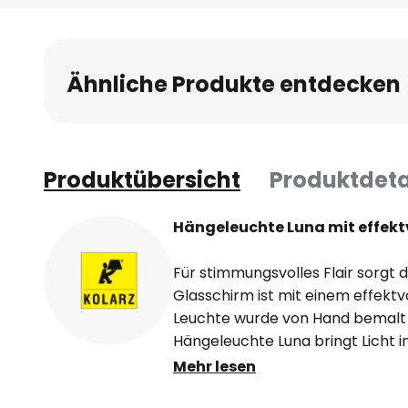
Ähnliche Produkte entdecken
Produktübersicht
Produktdeta
Hängeleuchte Luna mit effekt
Für stimmungsvolles Flair sorgt 
Glasschirm ist mit einem effektv
Leuchte wurde von Hand bemalt un
Hängeleuchte Luna bringt Licht i
nicht nur als Spender einer sti
Mehr lesen
Bereichsbeleuchtung, sondern e