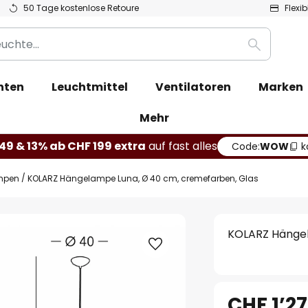
50 Tage kostenlose Retoure
Flexi
Suche
hten
Leuchtmittel
Ventilatoren
Marken
Mehr
49 & 13% ab CHF 199 extra
auf fast alles
Code:
WOW
k
mpen
KOLARZ Hängelampe Luna, Ø 40 cm, cremefarben, Glas
KOLARZ Hängel
CHF 1’27