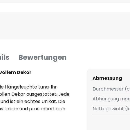
ils
Bewertungen
vollem Dekor
Abmessung
die Hängeleuchte Luna. Ihr
Durchmesser (c
ollen Dekor ausgestattet. Jede
Abhängung max
d ist ein echtes Unikat. Die
ns Leben und präsentiert sich
Nettogewicht (k
mmungsvollen Allgemein- oder
benso als Eyecatcher im Raum.