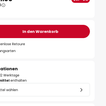
1
In den Warenkorb
tenlose Retoure
lungsarten
mationen
- 12 Werktage
mittel
enthalten
ttel wählen