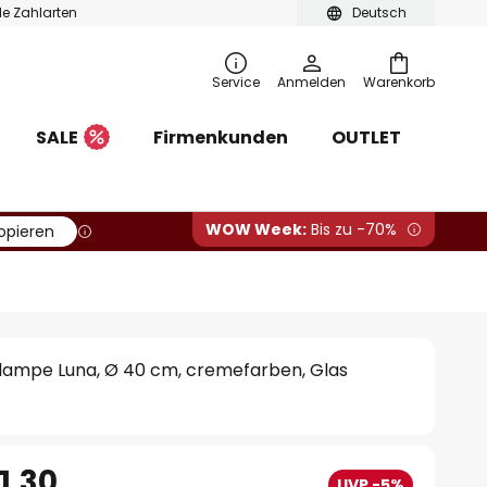
ble Zahlarten
Deutsch
Service
Anmelden
Warenkorb
SALE
Firmenkunden
OUTLET
WOW Week:
Bis zu -70%
opieren
ampe Luna, Ø 40 cm, cremefarben, Glas
1.30
UVP -5%