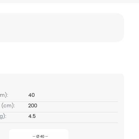
m):
40
 (cm):
200
g):
4.5