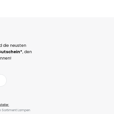
d die neusten
Gutschein*
, den
önnen!
teller.
em Sortiment Lampen