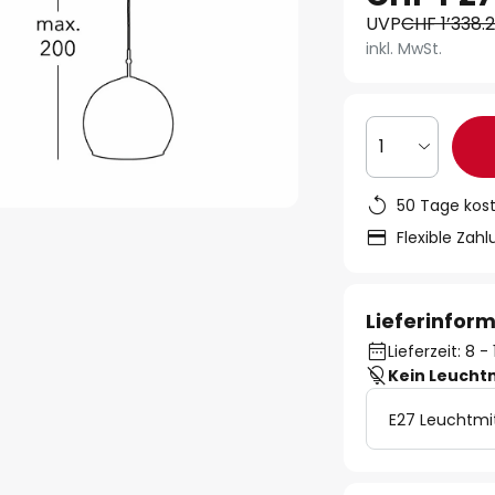
UVP
CHF 1’338.2
inkl. MwSt.
1
50 Tage kos
Flexible Zah
Lieferinfor
Lieferzeit: 8 
Kein Leucht
E27 Leuchtmi