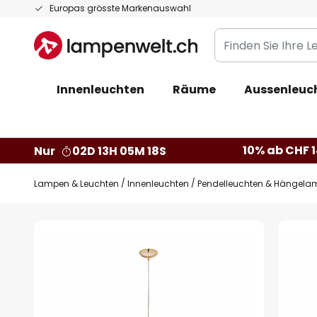
Zum
Europas grösste Markenauswahl
Inhalt
Finden
springen
Sie
Ihre
Innenleuchten
Räume
Aussenleuc
Leuchte...
10% ab CHF 1
Nur
02D 13H 05M 17S
Lampen & Leuchten
Innenleuchten
Pendelleuchten & Hängela
Zum
Ende
der
Bildgalerie
springen