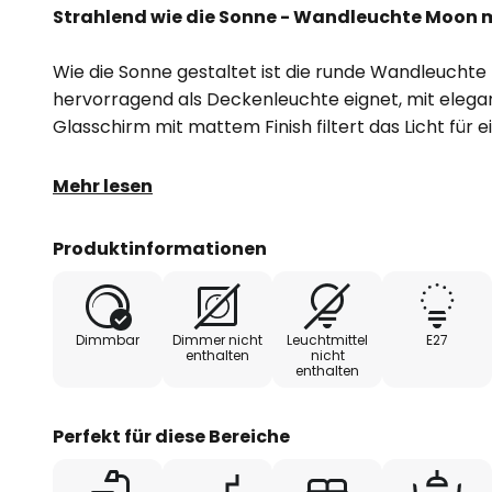
Strahlend wie die Sonne - Wandleuchte Moon 
Wie die Sonne gestaltet ist die runde Wandleuchte 
hervorragend als Deckenleuchte eignet, mit eleg
Glasschirm mit mattem Finish filtert das Licht für
Moon überzeugt mit geometrischen Formen, minim
Mehr lesen
Glasschirms und glänzendem Dekor im Goldton, w
einzigartigen Lichtobjekt für Flure, Wohnräume od
Produktinformationen
macht. Das Dekor ist von Hand bemalt, wodurch je
wird.
Dimmbar
Dimmer nicht
Leuchtmittel
E27
enthalten
nicht
enthalten
Perfekt für diese Bereiche