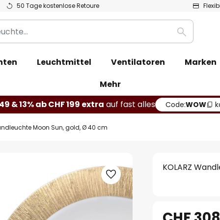
50 Tage kostenlose Retoure
Flexi
Suche
hten
Leuchtmittel
Ventilatoren
Marken
Mehr
49 & 13% ab CHF 199 extra
auf fast alles
Code:
WOW
k
ndleuchte Moon Sun, gold, Ø 40 cm
KOLARZ Wandle
CHF 308