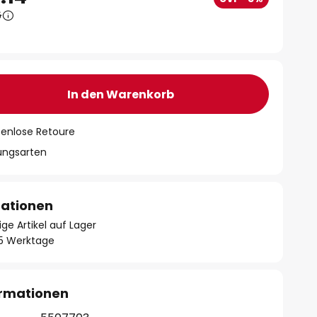
6
In den Warenkorb
tenlose Retoure
lungsarten
mationen
ge Artikel auf Lager
- 5 Werktage
ormationen