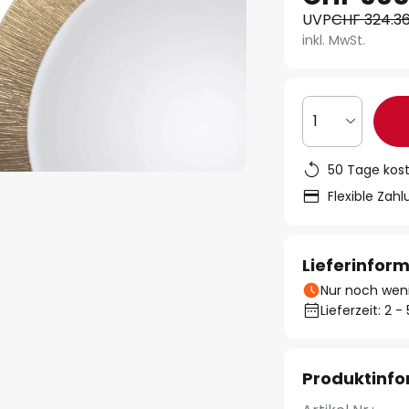
UVP
CHF 324.3
inkl. MwSt.
1
50 Tage kos
Flexible Zah
Lieferinfor
Nur noch weni
Lieferzeit: 2 
Produktinf