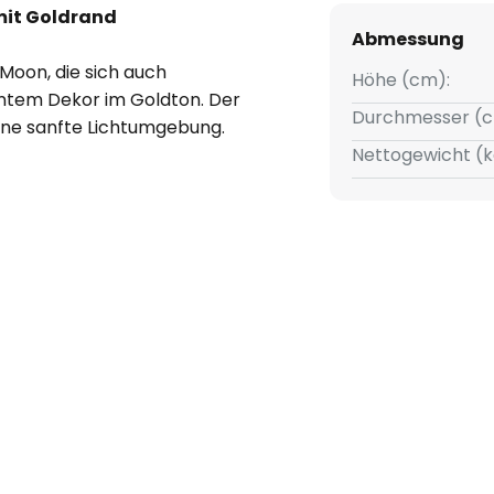
mit Goldrand
Abmessung
Moon, die sich auch
Höhe (cm):
antem Dekor im Goldton. Der
Durchmesser (c
 eine sanfte Lichtumgebung.
Nettogewicht (k
alistischem Design des
as diese Wandleuchte zum
er auch das Schlafzimmer
de Leuchte zum Einzelstück