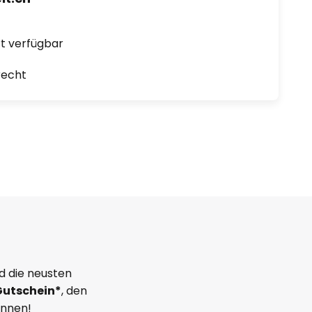
ort verfügbar
recht
d die neusten
Gutschein*
, den
önnen!