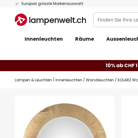
Zum
Europas grösste Markenauswahl
Inhalt
Finden
springen
Sie
Ihre
Innenleuchten
Räume
Aussenleuc
Leuchte...
10% ab CHF 1
Lampen & Leuchten
Innenleuchten
Wandleuchten
KOLARZ Wa
Zum
Ende
der
Bildgalerie
springen