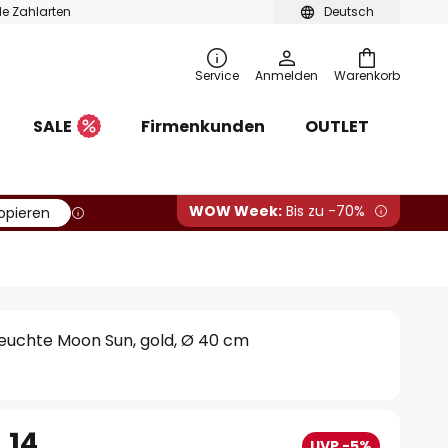
ble Zahlarten
Deutsch
Service
Anmelden
Warenkorb
SALE
Firmenkunden
OUTLET
WOW Week:
Bis zu -70%
opieren
uchte Moon Sun, gold, Ø 40 cm
.14
UVP -5%