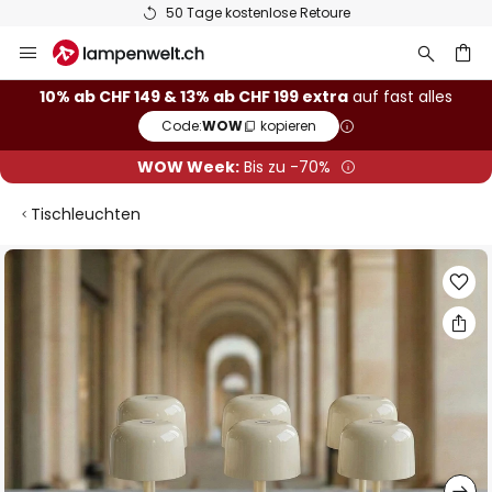
50 Tage kostenlose Retoure
Zum
Inhalt
springen
10% ab CHF 149 & 13% ab CHF 199 extra
auf fast alles
Code:
WOW
kopieren
he
WOW Week:
Bis zu -70%
Tischleuchten
Zum
Ende
der
Bildgalerie
springen