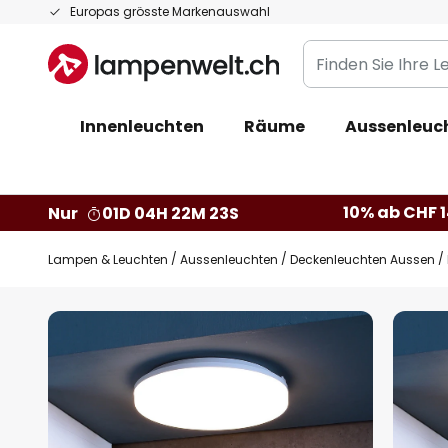
Zum
Europas grösste Markenauswahl
Inhalt
Finden
springen
Sie
Ihre
Innenleuchten
Räume
Aussenleuc
Leuchte...
10% ab CHF 1
Nur
01D 04H 22M 23S
Lampen & Leuchten
Aussenleuchten
Deckenleuchten Aussen
Zum
Ende
der
Bildgalerie
springen