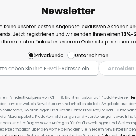
Newsletter
e keine unserer besten Angebote, exklusiven Aktionen un
nds. Jetzt registrieren und wir senden Ihnen einen
13%
-
ei Ihrem ersten Einkauf in unserem Onlineshop einlösen k
Privatkunde
Unternehmen
Anmelden
inem Mindestkaufpreis von CHF 119. Nicht einlösbar auf Produkte dieser
Hers
r den Lampenwelt.ch Newsletter an und erhalten sie tolle Angebote aus d
 Ventilatoren, Solaranlagen und Smart Home Produkte, Rabatt-Gutscheine,
der Aktionspakete, Produktempfehlungen und -vorstellungen sowie Inhal
rtnern und Umfragen sowie Anfragen für Kaufbewertungen und Weiteremp
ederzeit möglich über den Abmeldelink, den Sie in jedem Newsletter finden
taktformular
. Weitere Informationen erhalten Sie in der
Datenschutzerklär