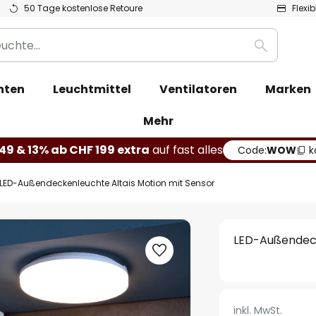
50 Tage kostenlose Retoure
Flexi
Suche
hten
Leuchtmittel
Ventilatoren
Marken
Mehr
49 & 13% ab CHF 199 extra
auf fast alles
Code:
WOW
k
LED-Außendeckenleuchte Altais Motion mit Sensor
LED-Außendeck
inkl. MwSt.