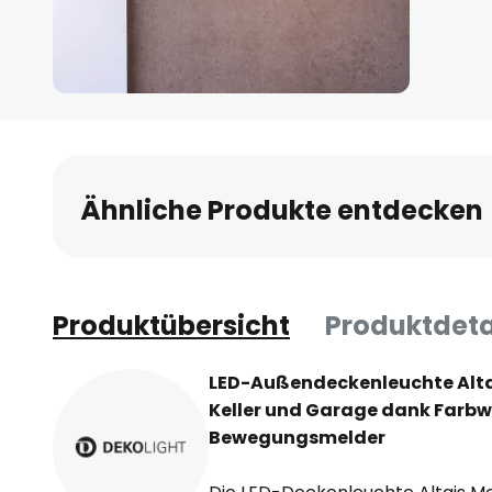
Zum
Anfang
der
Bildgalerie
Ähnliche Produkte entdecken
springen
Produktübersicht
Produktdeta
LED-Außendeckenleuchte Altai
Keller und Garage dank Farbwe
Bewegungsmelder