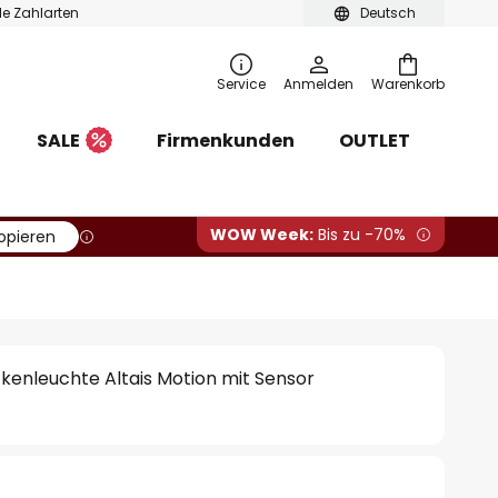
ble Zahlarten
Deutsch
Service
Anmelden
Warenkorb
SALE
Firmenkunden
OUTLET
WOW Week:
Bis zu -70%
opieren
enleuchte Altais Motion mit Sensor