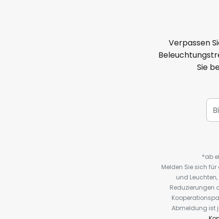
Verpassen Si
Beleuchtungstre
Sie b
*ab e
Melden Sie sich fü
und Leuchten,
Reduzierungen o
Kooperationspa
Abmeldung ist j
Kon