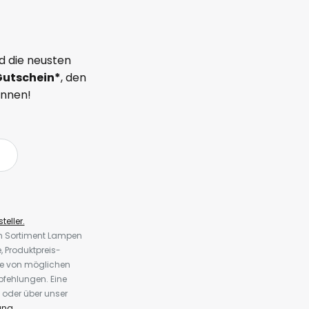
d die neusten
Gutschein*
, den
önnen!
teller.
em Sortiment Lampen
 Produktpreis-
te von möglichen
fehlungen. Eine
 oder über unser
ung
.