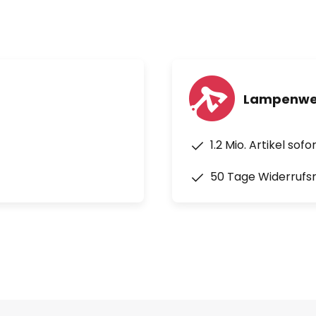
ntage: Ø 12 m, Wandmontage: 9
Lampenwel
kunden bis 10 Minuten
1.2 Mio. Artikel sof
50 Tage Widerrufs