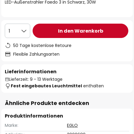
springen
LED-Außenstrahler Faedo 3 in Schwarz, 30W
In den Warenkorb
1
50 Tage kostenlose Retoure
Flexible Zahlungsarten
Lieferinformationen
Lieferzeit: 9 - 13 Werktage
Fest eingebautes Leuchtmittel
enthalten
Ähnliche Produkte entdecken
Produktinformationen
Marke:
EGLO