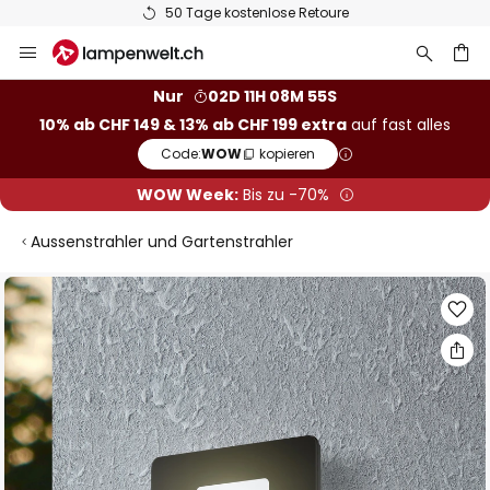
50 Tage kostenlose Retoure
Zum
Inhalt
springen
Nur
02D 11H 08M 54S
10% ab CHF 149 & 13% ab CHF 199 extra
auf fast alles
he
Code:
WOW
kopieren
WOW Week:
Bis zu -70%
Aussenstrahler und Gartenstrahler
Zum
Ende
der
Bildgalerie
springen