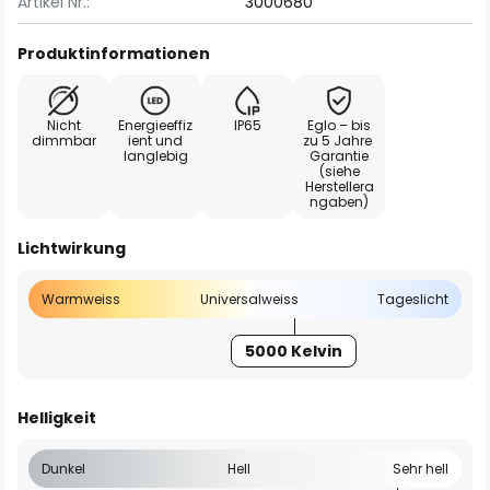
Artikel Nr.:
3000680
Produktinformationen
Nicht
Energieeffiz
IP65
Eglo – bis
dimmbar
ient und
zu 5 Jahre
langlebig
Garantie
(siehe
Herstellera
ngaben)
Lichtwirkung
Warmweiss
Universalweiss
Tageslicht
5000 Kelvin
Helligkeit
Dunkel
Hell
Sehr hell