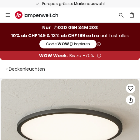
Europas grösste Markenauswahl
Zum
Inhalt
springen
Nur
02D 05H 34M 19S
10% ab CHF 149 & 13% ab CHF 199 extra
auf fast alles
he
Code:
WOW
kopieren
WOW Week:
Bis zu -70%
Deckenleuchten
Zum
Ende
der
Bildgalerie
springen