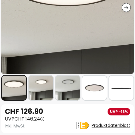
Zum
CHF 126.90
UVP -13%
Anfang
UVP
CHF 146.24
der
Produktdatenblatt
inkl. MwSt.
Bildgalerie