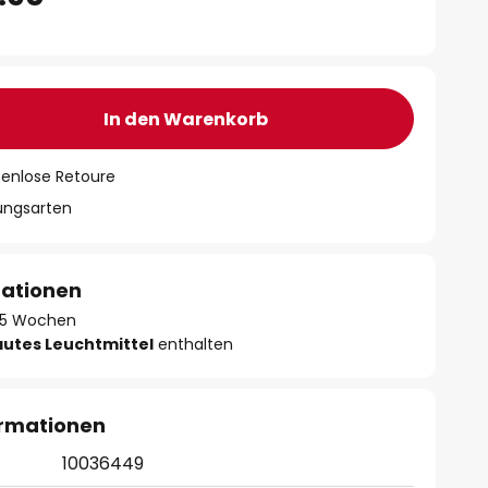
In den Warenkorb
tenlose Retoure
lungsarten
mationen
 - 5 Wochen
autes Leuchtmittel
enthalten
ormationen
10036449