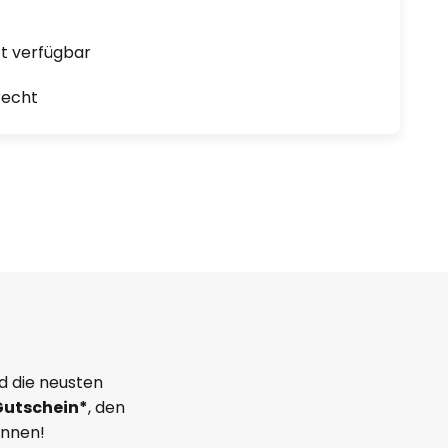
ort verfügbar
recht
d die neusten
Gutschein*
, den
önnen!