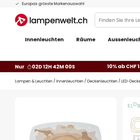
Zum
Europas grösste Markenauswahl
Inhalt
Finden
springen
Sie
Ihre
Innenleuchten
Räume
Aussenleuc
Leuchte...
10% ab CHF 1
Nur
02D 12H 41M 59S
Lampen & Leuchten
Innenleuchten
Deckenleuchten
LED-Decke
Zum
Ende
der
Bildgalerie
springen