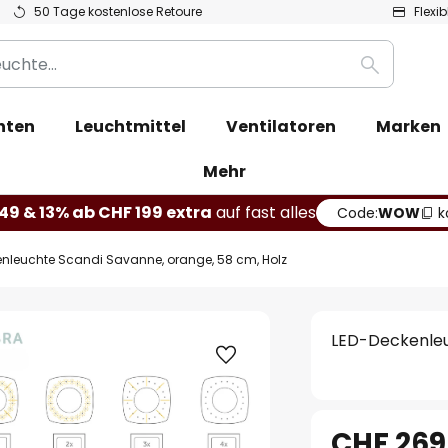
50 Tage kostenlose Retoure
Flexi
Suche
hten
Leuchtmittel
Ventilatoren
Marken
Mehr
49 & 13% ab CHF 199 extra
auf fast alles
Code:
WOW
k
nleuchte Scandi Savanne, orange, 58 cm, Holz
LED-Deckenleu
CHF 269