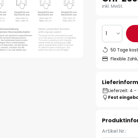
inkl. MwSt.
1
50 Tage kos
Flexible Zah
Lieferinfor
Lieferzeit: 4
Fest eingeb
Produktinf
Artikel Nr.: