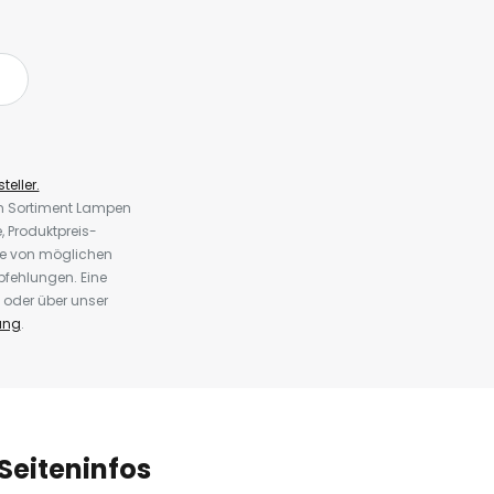
teller.
em Sortiment Lampen
 Produktpreis-
te von möglichen
fehlungen. Eine
 oder über unser
ung
.
Seiteninfos