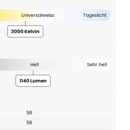
Universalweiss
Tageslicht
3000 Kelvin
Hell
Sehr hell
1140 Lumen
58
58