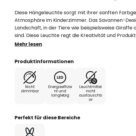
Diese Hängeleuchte sorgt mit ihrer sanften Farbg
Atmosphäre im Kinderzimmer. Das Savannen-Design
Landschaft, in der Tiere wie beispielsweise Giraf
sind. Diese Leuchte regt die Kreativität und Produk
Mehr lesen
Mittig befindet sich das warmweiße Hauptlicht. Die
Leuchte angebracht sind, können separat als Nach
Produktinformationen
Wechseln zwischen den beiden Beleuchtungsmöglic
gemeinsames Schalten aller Lichtquellen ist beq
erreichen.
Nicht
Energieeffizie
Leuchtmittel
dimmbar
nt und
nicht
langlebig
austauschb
- Nachtlichtfunktion mit 40 lm
ar
Perfekt für diese Bereiche