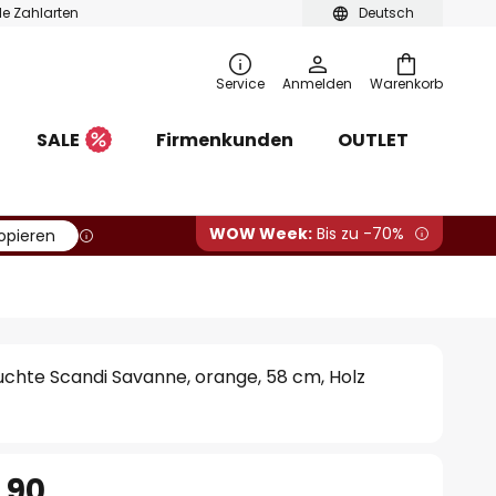
ble Zahlarten
Deutsch
Service
Anmelden
Warenkorb
SALE
Firmenkunden
OUTLET
WOW Week:
Bis zu -70%
opieren
chte Scandi Savanne, orange, 58 cm, Holz
.90