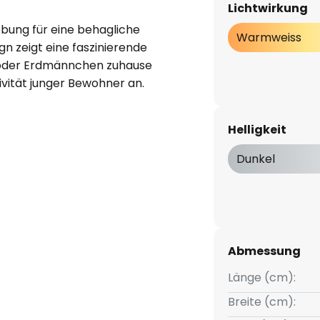
Lichtwirkung
ebung für eine behagliche
Warmweiss
 zeigt eine faszinierende
fe oder Erdmännchen zuhause
tivität junger Bewohner an.
 40 LEDs, die am Rand der
Helligkeit
tlicht geschaltet werden. Das
hkeiten sowie ein
Dunkel
uem über den Wandschalter zu
Abmessung
Länge (cm):
Breite (cm):