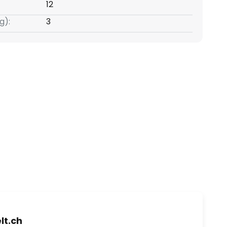
12
g):
3
t.ch