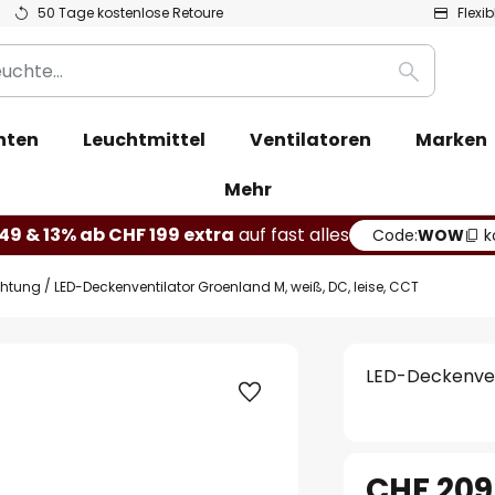
50 Tage kostenlose Retoure
Flexi
Suche
hten
Leuchtmittel
Ventilatoren
Marken
Mehr
49 & 13% ab CHF 199 extra
auf fast alles
Code:
WOW
k
chtung
LED-Deckenventilator Groenland M, weiß, DC, leise, CCT
LED-Deckenvent
CHF 209