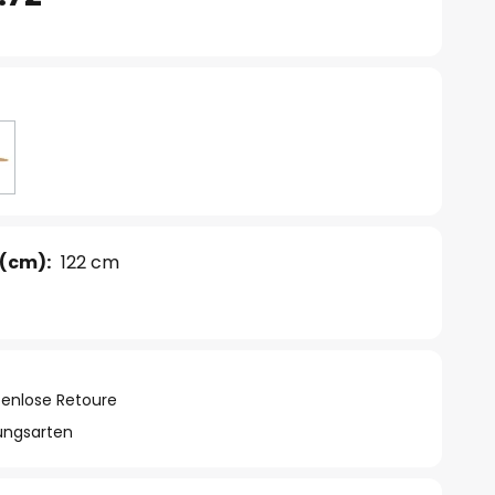
(cm):
122 cm
tenlose Retoure
lungsarten