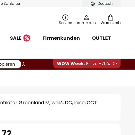
ble Zahlarten
Deutsch
Service
Anmelden
Warenkorb
SALE
Firmenkunden
OUTLET
WOW Week:
Bis zu -70%
opieren
ilator Groenland M, weiß, DC, leise, CCT
.72