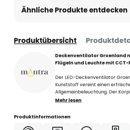
Ähnliche Produkte entdecken
Produktübersicht
Produktdeta
Deckenventilator Groenland m
Flügeln und Leuchte mit CCT-
Der LED-Deckenventilator Groenl
Kunststoff vereint einen erfris
Allgemeinbeleuchtung. Der Korp
leistungsstarke LED-Leuchte, de
Mehr lesen
Farbtemperatur geregelt werden
durch eine satinierte Abdeckung 
Produktinformationen
Steuerung liegt eine Fernbedienu