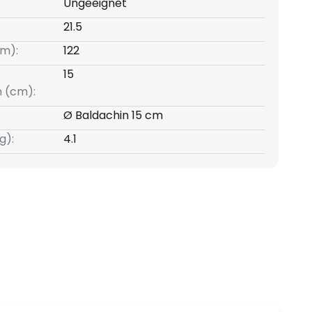
Ungeeignet
21.5
m):
122
15
 (cm):
Ø Baldachin 15 cm
g):
4.1