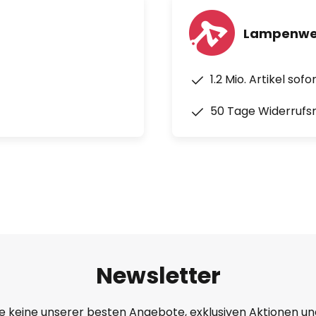
n, Luftumwälzung 3672 bis 9000
Lampenwel
0 K) bis Universalweiß (5.000
1.2 Mio. Artikel sof
50 Tage Widerrufs
Newsletter
e keine unserer besten Angebote, exklusiven Aktionen un