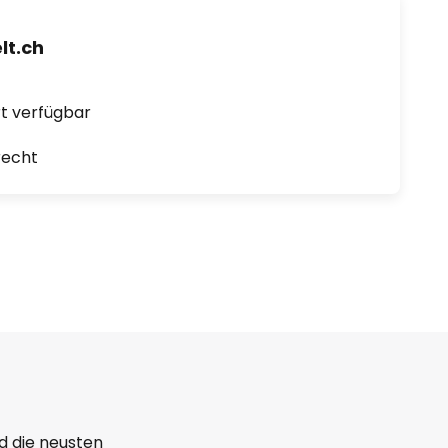
t.ch
ort verfügbar
recht
d die neusten