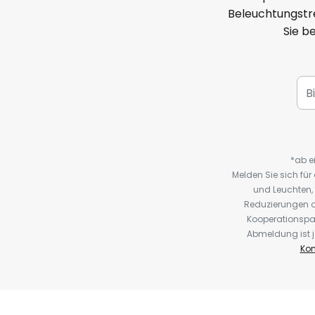
Beleuchtungstre
Sie b
*ab e
Melden Sie sich fü
und Leuchten,
Reduzierungen o
Kooperationspa
Abmeldung ist j
Kon