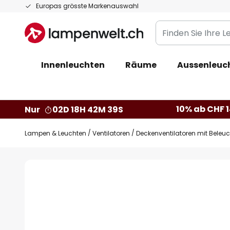
Zum
Europas grösste Markenauswahl
Inhalt
Finden
springen
Sie
Ihre
Innenleuchten
Räume
Aussenleuc
Leuchte...
10% ab CHF 1
Nur
02D 18H 42M 38S
Lampen & Leuchten
Ventilatoren
Deckenventilatoren mit Beleu
Zum
Ende
der
Bildgalerie
springen