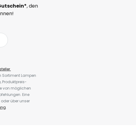
Gutschein*
, den
önnen!
teller.
em Sortiment Lampen
 Produktpreis-
te von möglichen
fehlungen. Eine
 oder über unser
ung
.