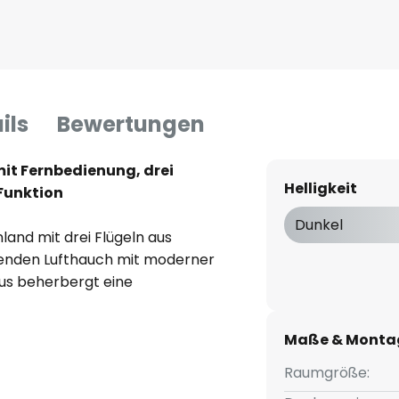
ils
Bewertungen
it Fernbedienung, drei
Helligkeit
Funktion
Dunkel
and mit drei Flügeln aus
chenden Lufthauch mit moderner
us beherbergt eine
ren Licht gedimmt und in der
 kann. Die Lichtabgabe erfolgt
Maße & Monta
breit gestreut nach unten. Zur
ng bei.
Raumgröße: