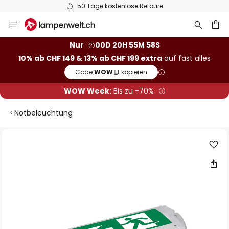
50 Tage kostenlose Retoure
Zum
Inhalt
springen
Nur
00D 20H 55M 56S
10% ab CHF 149 & 13% ab CHF 199 extra
auf fast alles
he
Code:
WOW
kopieren
WOW Week:
Bis zu -70%
Notbeleuchtung
Zum
Ende
der
Bildgalerie
springen