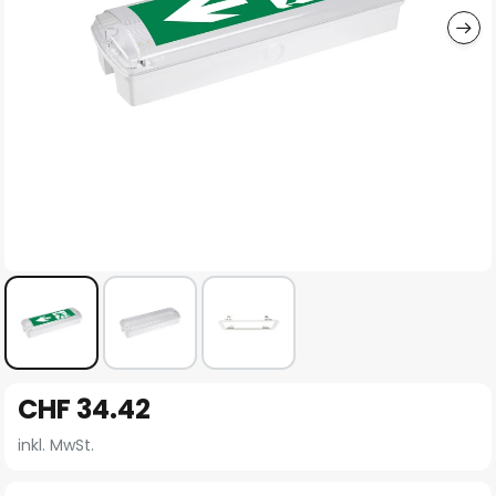
Zum
CHF 34.42
Anfang
der
inkl. MwSt.
Bildgalerie