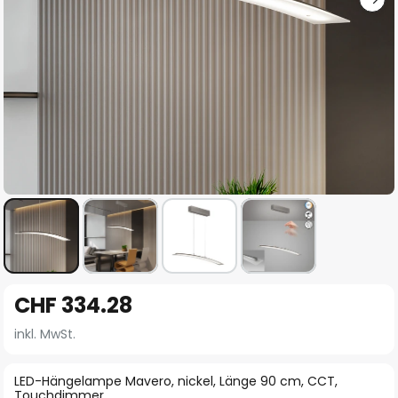
Zum
CHF 334.28
Anfang
der
inkl. MwSt.
Bildgalerie
springen
LED-Hängelampe Mavero, nickel, Länge 90 cm, CCT,
Touchdimmer