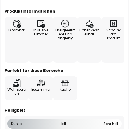
Produktinformationen
Dimmbar
Inklusive
Energieeffiz
Höhenverst
Schalter
Dimmer
ient und
ellbar
am
langlebig
Produkt
Perfekt für diese Bereiche
Wohnberei
Esszimmer
Küche
ch
Helligkeit
Dunkel
Hell
Sehr hell