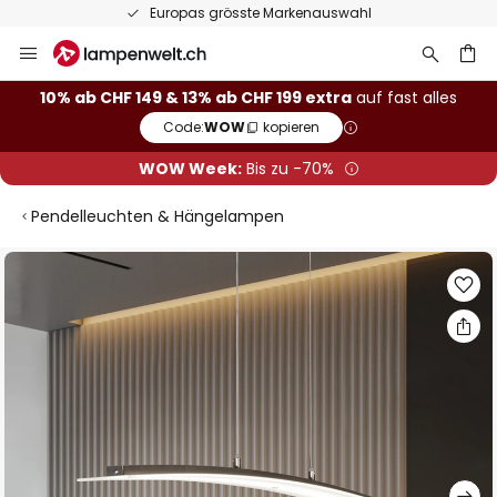
Europas grösste Markenauswahl
Zum
Inhalt
springen
10% ab CHF 149 & 13% ab CHF 199 extra
auf fast alles
Code:
WOW
kopieren
he
WOW Week:
Bis zu -70%
Pendelleuchten & Hängelampen
Zum
Ende
der
Bildgalerie
springen