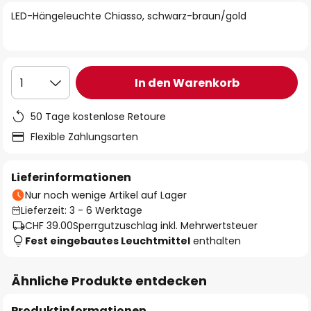
springen
LED-Hängeleuchte Chiasso, schwarz-braun/gold
In den Warenkorb
1
50 Tage kostenlose Retoure
Flexible Zahlungsarten
Lieferinformationen
Nur noch wenige Artikel auf Lager
Lieferzeit: 3 - 6 Werktage
CHF 39.00
Sperrgutzuschlag inkl. Mehrwertsteuer
Fest eingebautes Leuchtmittel
enthalten
Ähnliche Produkte entdecken
Produktinformationen