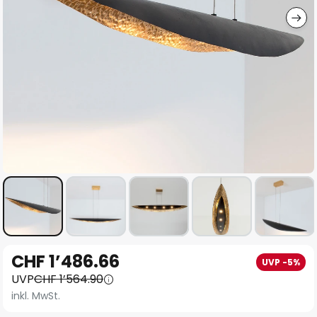
Zum
CHF 1’486.66
UVP -5%
Anfang
UVP
CHF 1’564.90
der
inkl. MwSt.
Bildgalerie