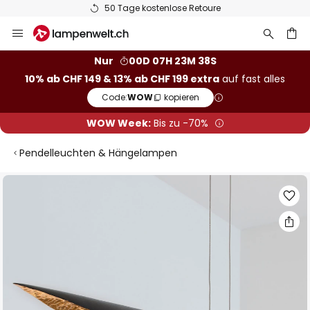
50 Tage kostenlose Retoure
Zum
Inhalt
springen
Nur
00D 07H 23M 38S
10% ab CHF 149 & 13% ab CHF 199 extra
auf fast alles
he
Code:
WOW
kopieren
WOW Week:
Bis zu -70%
Pendelleuchten & Hängelampen
Zum
Ende
der
Bildgalerie
springen