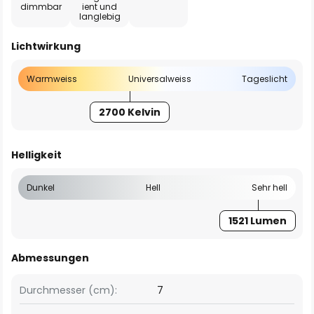
dimmbar
ient und
langlebig
Lichtwirkung
Warmweiss
Universalweiss
Tageslicht
2700 Kelvin
Helligkeit
Dunkel
Hell
Sehr hell
1521 Lumen
Abmessungen
Durchmesser (cm):
7