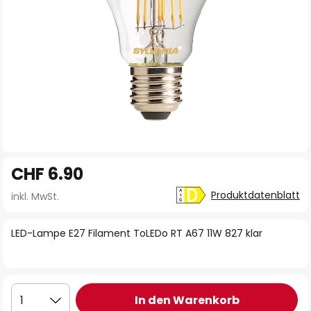
Zum
CHF 6.90
Anfang
der
Produktdatenblatt
inkl. MwSt.
Bildgalerie
springen
LED-Lampe E27 Filament ToLEDo RT A67 11W 827 klar
In den Warenkorb
1