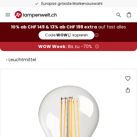
Europas grösste Markenauswahl
Zum
Inhalt
springen
10% ab CHF 149 & 13% ab CHF 199 extra
auf fast alles
Code:
WOW
kopieren
he
WOW Week:
Bis zu -70%
Leuchtmittel
Zum
Ende
der
Bildgalerie
springen