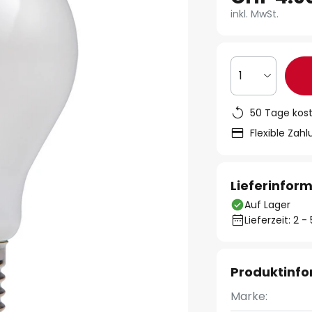
inkl. MwSt.
1
50 Tage kos
Flexible Zah
Lieferinfor
Auf Lager
Lieferzeit: 2 
Produktinf
Marke: