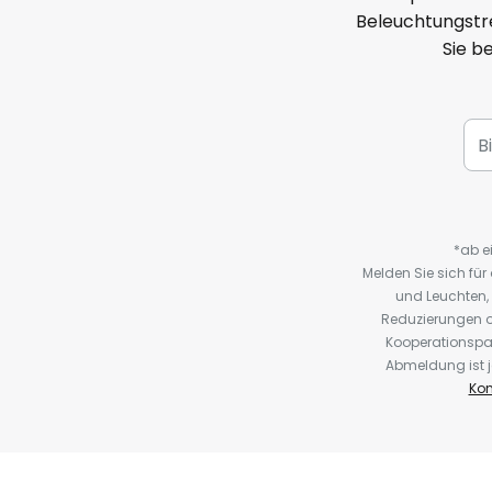
Beleuchtungstre
Sie b
*ab e
Melden Sie sich fü
und Leuchten,
Reduzierungen o
Kooperationspa
Abmeldung ist j
Kon