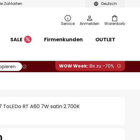
ble Zahlarten
Deutsch
Service
Anmelden
Warenkorb
SALE
Firmenkunden
OUTLET
WOW Week:
Bis zu -70%
opieren
 ToLEDo RT A60 7W satin 2.700K
0