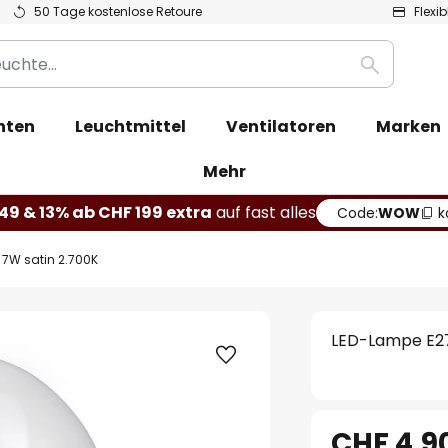
50 Tage kostenlose Retoure
Flexi
Suche
hten
Leuchtmittel
Ventilatoren
Marken
Mehr
49 & 13% ab CHF 199 extra
auf fast alles
Code:
WOW
k
 7W satin 2.700K
LED-Lampe E27
CHF 4.9