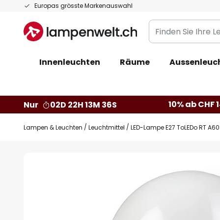
Zum
Europas grösste Markenauswahl
Inhalt
Finden
springen
Sie
Ihre
Innenleuchten
Räume
Aussenleuc
Leuchte...
10% ab CHF 1
Nur
02D 22H 13M 35S
Lampen & Leuchten
Leuchtmittel
LED-Lampe E27 ToLEDo RT A60
Zum
Ende
der
Bildgalerie
springen