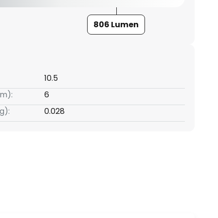
806 Lumen
10.5
m):
6
g):
0.028