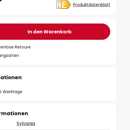
Produktdatenblatt
In den Warenkorb
tenlose Retoure
lungsarten
mationen
- 5 Werktage
ormationen
Sylvania