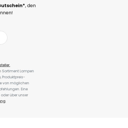
Gutschein*
, den
önnen!
teller.
em Sortiment Lampen
 Produktpreis-
te von möglichen
fehlungen. Eine
 oder über unser
ung
.