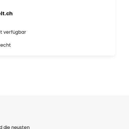
t.ch
ort verfügbar
recht
d die neusten