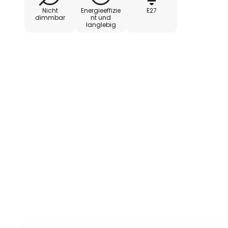
Nicht
Energieeffizie
E27
dimmbar
nt und
langlebig