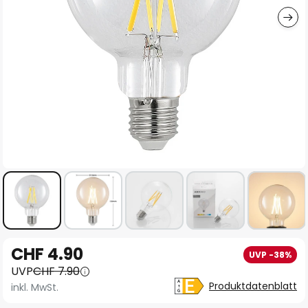
Zum
CHF 4.90
UVP -38%
Anfang
UVP
CHF 7.90
der
Produktdatenblatt
inkl. MwSt.
Bildgalerie