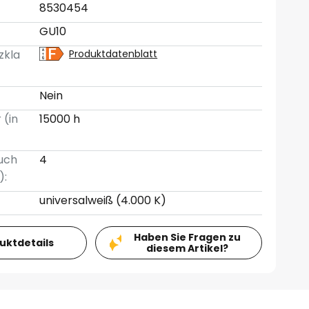
8530454
GU10
zkla
Produktdatenblatt
Nein
 (in
15000 h
uch
4
):
universalweiß (4.000 K)
Haben Sie Fragen zu
duktdetails
diesem Artikel?