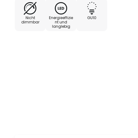
Nicht
Energieeffizie
GU10
dimmbar
nt und
langlebig