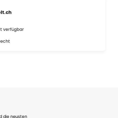
t.ch
ort verfügbar
recht
d die neusten