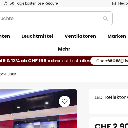
50 Tage kostenlose Retoure
Flexi
Suche
hten
Leuchtmittel
Ventilatoren
Marken
Mehr
49 & 13% ab CHF 199 extra
auf fast alles
Code:
WOW
k
36° 4.000K
LED-Reflektor 
CHF 2.9