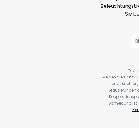
Beleuchtungstre
Sie b
*ab e
Melden Sie sich fü
und Leuchten,
Reduzierungen o
Kooperationspa
Abmeldung ist j
Kon