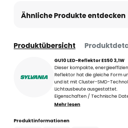
Ähnliche Produkte entdecken
Produktübersicht
Produktdeta
GU10 LED-Reflektor ES50 3,1W
Dieser kompakte, energieeffizie
Reflektor hat die gleiche Form
und ist mit Cluster-SMD-Technolo
Lichtausbeute ausgestattet.
Eigenschaften / Technische Dat
- Abstrahlwinkel 36°
Mehr lesen
- reduzierter sichtbarer Kühlkör
- nicht dimmbar
Produktinformationen