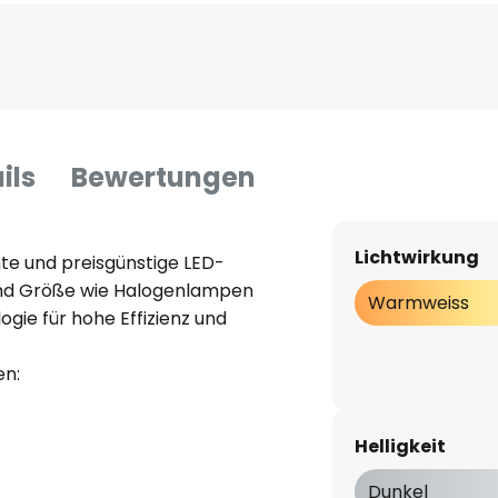
ils
Bewertungen
Lichtwirkung
nte und preisgünstige LED-
 und Größe wie Halogenlampen
Warmweiss
gie für hohe Effizienz und
en:
per
Helligkeit
Dunkel