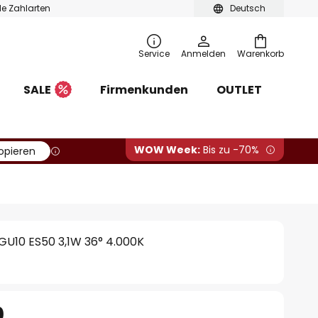
ble Zahlarten
Deutsch
Service
Anmelden
Warenkorb
SALE
Firmenkunden
OUTLET
WOW Week:
Bis zu -70%
opieren
GU10 ES50 3,1W 36° 4.000K
0