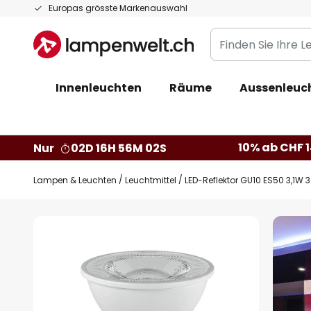
Zum
Europas grösste Markenauswahl
Inhalt
Finden
springen
Sie
Ihre
Innenleuchten
Räume
Aussenleuc
Leuchte...
10% ab CHF 1
Nur
02D 16H 56M 01S
Lampen & Leuchten
Leuchtmittel
LED-Reflektor GU10 ES50 3,1W 
Zum
Ende
der
Bildgalerie
springen