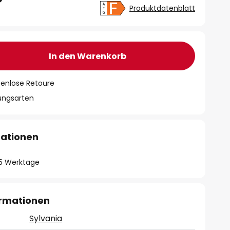
Produktdatenblatt
In den Warenkorb
tenlose Retoure
lungsarten
mationen
- 5 Werktage
ormationen
Sylvania