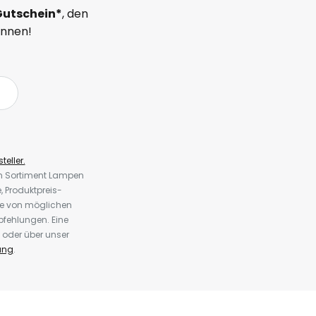
Gutschein*
, den
önnen!
teller.
em Sortiment Lampen
 Produktpreis-
te von möglichen
fehlungen. Eine
 oder über unser
ung
.