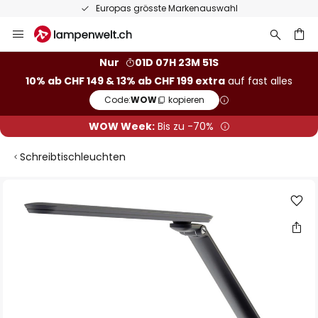
Europas grösste Markenauswahl
Zum
Inhalt
springen
Nur
01D 07H 23M 50S
10% ab CHF 149 & 13% ab CHF 199 extra
auf fast alles
he
Code:
WOW
kopieren
WOW Week:
Bis zu -70%
Schreibtischleuchten
Zum
Ende
der
Bildgalerie
springen