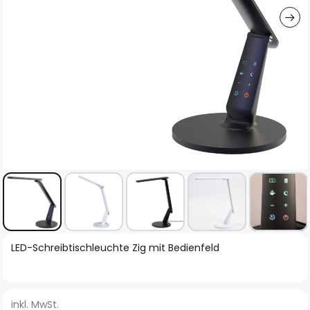
Zum
LED-Schreibtischleuchte Zig mit Bedienfeld
Anfang
der
Bildgalerie
inkl. MwSt.