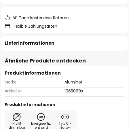
springen
50 Tage kostenlose Retoure
Flexible Zahlungsarten
Lieferinformationen
Ähnliche Produkte entdecken
Produktinformationen
Marke:
Aluminor
Artikel Nr.:
1065069X
Produktinformationen
Nicht
Energieeffiz
Typ C -
dimmbar
ient und
Euro-