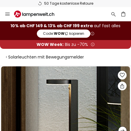
50 Tage kostenlose Retoure
Zum
Inhalt
springen
10% ab CHF 149 & 13% ab CHF 199 extra
auf fast alles
Code:
WOW
kopieren
he
WOW Week:
Bis zu -70%
Solarleuchten mit Bewegungsmelder
Zum
Ende
der
Bildgalerie
springen