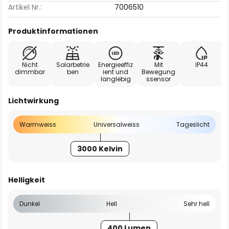
Artikel Nr.:
7006510
Produktinformationen
Nicht
Solarbetrie
Energieeffiz
Mit
IP44
dimmbar
ben
ient und
Bewegung
langlebig
ssensor
Lichtwirkung
Warmweiss
Universalweiss
Tageslicht
3000 Kelvin
Helligkeit
Dunkel
Hell
Sehr hell
400 Lumen