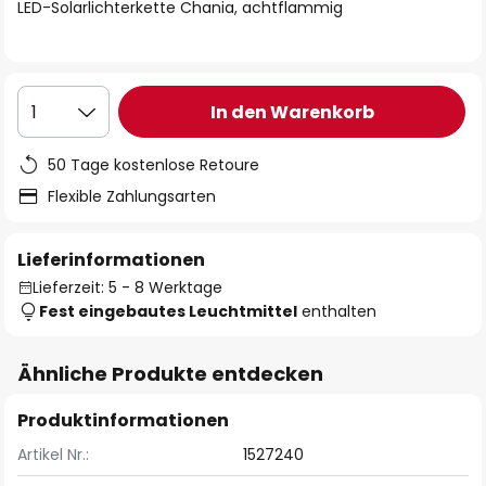
springen
LED-Solarlichterkette Chania, achtflammig
In den Warenkorb
1
50 Tage kostenlose Retoure
Flexible Zahlungsarten
Lieferinformationen
Lieferzeit: 5 - 8 Werktage
Fest eingebautes Leuchtmittel
enthalten
Ähnliche Produkte entdecken
Produktinformationen
Artikel Nr.:
1527240