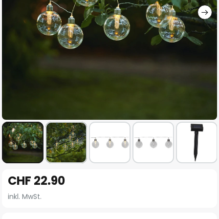
Zum
CHF 22.90
Anfang
der
inkl. MwSt.
Bildgalerie