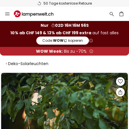
50 Tage kostenlose Retoure
Zum
Inhalt
springen
Nur
02D 16H 16M 56S
10% ab CHF 149 & 13% ab CHF 199 extra
auf fast alles
he
Code:
WOW
kopieren
WOW Week:
Bis zu -70%
Deko-Solarleuchten
Zum
Ende
der
Bildgalerie
springen