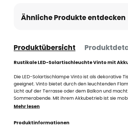
Ähnliche Produkte entdecken
Produktübersicht
Produktdeta
Rustikale LED-Solartischleuchte Vinto mit Akk
Die LED-Solartischlampe Vinto ist als dekorative 
geeignet. Vinto bietet durch den leuchtenden Fl
Licht auf der Terrasse oder dem Balkon und macht
Sommerabende. Mit ihrem Akkubetrieb ist sie mobil
Leuchtdauer von 5 Stunden. Das integrierte Solar
Mehr lesen
sammelt im Sonnenlicht Energie und speichert dies
beginnt sie dank des verbauten Dämmerungssensor
Produktinformationen
sich ebenso zuverlässig aus, sobald der Morgen her