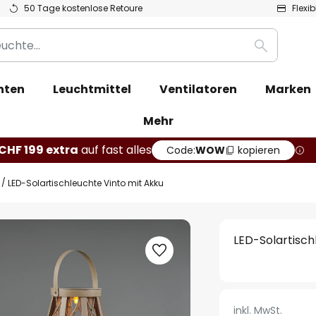
50 Tage kostenlose Retoure
Flexi
Suche
hten
Leuchtmittel
Ventilatoren
Marken
Mehr
CHF 199 extra
auf fast alles
Code:
WOW
kopieren
LED-Solartischleuchte Vinto mit Akku
LED-Solartisch
inkl. MwSt.