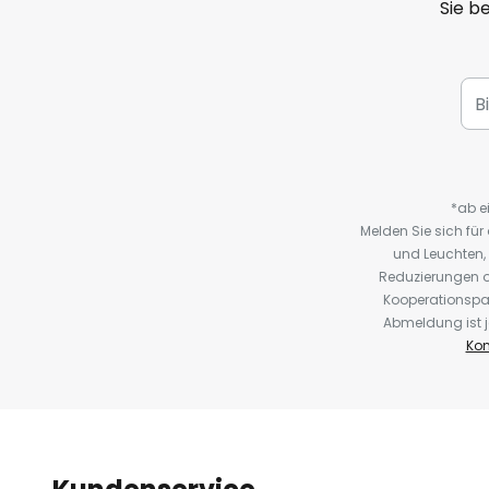
Sie b
*ab e
Melden Sie sich fü
und Leuchten,
Reduzierungen o
Kooperationspa
Abmeldung ist j
Kon