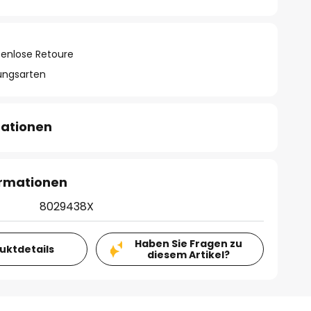
tenlose Retoure
lungsarten
mationen
ormationen
8029438X
Haben Sie Fragen zu
duktdetails
diesem Artikel?