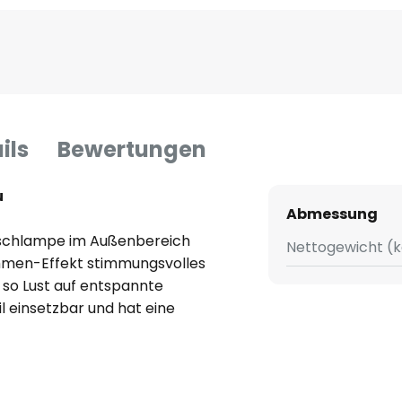
ils
Bewertungen
u
Abmessung
Tischlampe im Außenbereich
Nettogewicht (k
ammen-Effekt stimmungsvolles
 so Lust auf entspannte
 einsetzbar und hat eine
modul der LED-Tischleuchte
e, bei Einbruch der Dunkelheit
s zu strahlen und schaltet
einbricht.