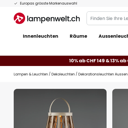
Zum
Europas grösste Markenauswahl
Inhalt
Finden
springen
Sie
Ihre
Innenleuchten
Räume
Aussenleuc
Leuchte...
10% ab CHF 149 & 13% ab 
Lampen & Leuchten
Dekoleuchten
Dekorationsleuchten Aussen
Zum
Ende
der
Bildgalerie
springen