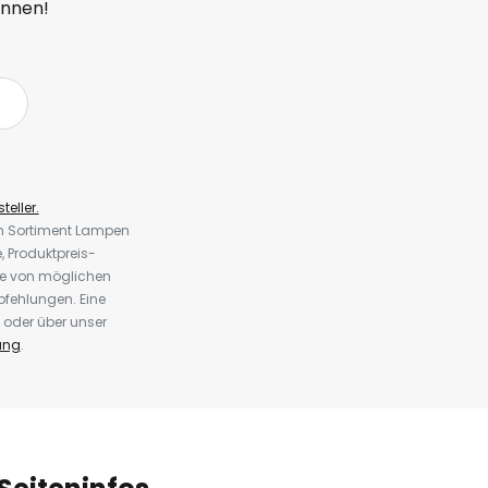
önnen!
teller.
em Sortiment Lampen
 Produktpreis-
te von möglichen
fehlungen. Eine
 oder über unser
ung
.