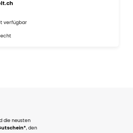
t.ch
ort verfügbar
recht
d die neusten
Gutschein*
, den