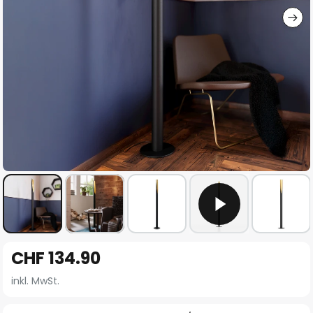
Zum
CHF 134.90
Anfang
der
inkl. MwSt.
Bildgalerie