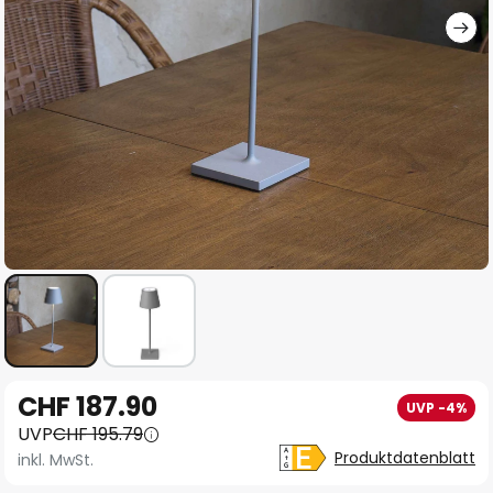
Zum
CHF 187.90
UVP -4%
Anfang
UVP
CHF 195.79
der
Produktdatenblatt
inkl. MwSt.
Bildgalerie