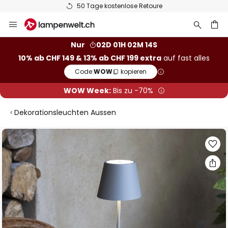
50 Tage kostenlose Retoure
Zum
Inhalt
springen
Nur
02D 01H 02M 13S
10% ab CHF 149 & 13% ab CHF 199 extra
auf fast alles
he
Code:
WOW
kopieren
WOW Week:
Bis zu -70%
Dekorationsleuchten Aussen
Zum
Ende
der
Bildgalerie
springen