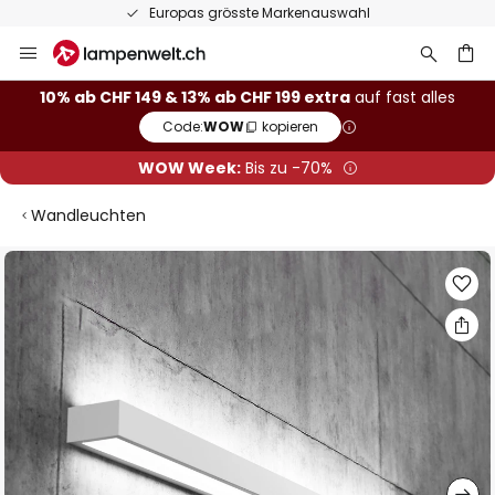
Europas grösste Markenauswahl
Zum
Inhalt
springen
10% ab CHF 149 & 13% ab CHF 199 extra
auf fast alles
Code:
WOW
kopieren
he
WOW Week:
Bis zu -70%
Wandleuchten
Zum
Ende
der
Bildgalerie
springen