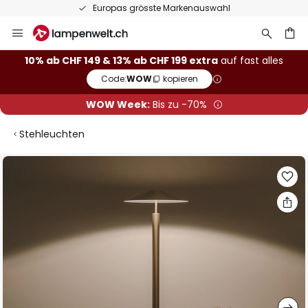
Europas grösste Markenauswahl
Zum
Inhalt
springen
10% ab CHF 149 & 13% ab CHF 199 extra
auf fast alles
Code:
WOW
kopieren
he
WOW Week:
Bis zu -70%
Stehleuchten
Zum
Ende
der
Bildgalerie
springen