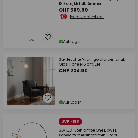
180 cm, Metall, Dimmer
CHF 509.90
Produktdatenblatt
Auf Lager
Stehleuchte Viran, goldfarben antik,
Glas, Höhe 146 cm, E14
CHF 234.90
Auf Lager
UVP -18%
SLV LED-Stehlampe One Bow FL,
schwarz/messingfarben, Stahl