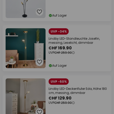
Auf Lager
UVP -34%
Lindby LED-Standleuchte Josefin,
messing, Leselicht, dimmbar
CHF 169.90
UVP
CHF 259.90
Auf Lager
UVP -50%
Lindby LED-Deckenfluter Eda, Höhe 180
cm, messing, dimmbar
CHF 129.90
UVP
CHF 259.90