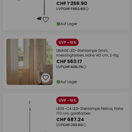
CHF 1’259.90
UVP
CHF 1’552.69
Auf Lager
UVP -10%
UMAGE LED-Stehlampe Omni,
messingfarben, Höhe 143 cm, 2-flg.
CHF 563.17
UVP
CHF 625.75
Auf Lager
UVP -10%
LEDS-C4 LED-Stehlampe Perlina, Höhe
170 cm, goldfarben
CHF 687.24
UVP
CHF 763.60