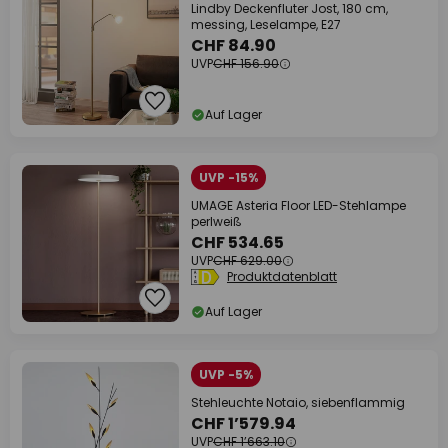
Lindby Deckenfluter Jost, 180 cm,
messing, Leselampe, E27
CHF 84.90
UVP
CHF 156.90
Auf Lager
UVP -15%
UMAGE Asteria Floor LED-Stehlampe
perlweiß
CHF 534.65
UVP
CHF 629.00
Produktdatenblatt
Auf Lager
UVP -5%
Stehleuchte Notaio, siebenflammig
CHF 1’579.94
UVP
CHF 1’663.10