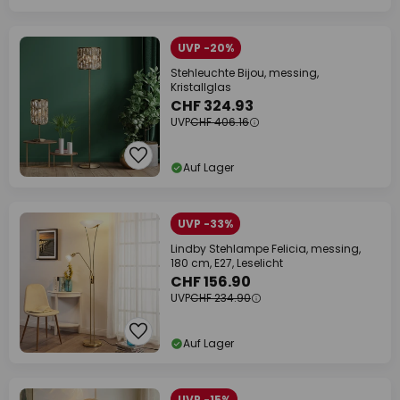
UVP -20%
Stehleuchte Bijou, messing,
Kristallglas
CHF 324.93
UVP
CHF 406.16
Auf Lager
UVP -33%
Lindby Stehlampe Felicia, messing,
180 cm, E27, Leselicht
CHF 156.90
UVP
CHF 234.90
Auf Lager
UVP -15%