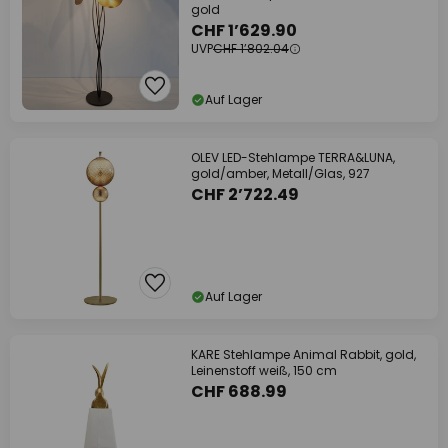
gold
CHF 1’629.90
UVP
CHF 1’802.04
Auf Lager
OLEV LED-Stehlampe TERRA&LUNA,
gold/amber, Metall/Glas, 927
CHF 2’722.49
Auf Lager
KARE Stehlampe Animal Rabbit, gold,
Leinenstoff weiß, 150 cm
CHF 688.99