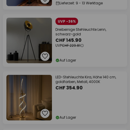
Lieferzeit: 9 - 13 Werktage
UVP -36%
Dreibeinige Stehleuchte Lenn,
schwarz-gold
CHF 145.90
UVP
CHF 229.81
Auf Lager
LED-Stehleuchte Kira, Höhe 140 cm,
goldfarben, Metall, 4000K
CHF 354.90
Auf Lager