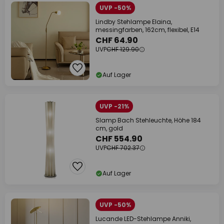
UVP -50%
Lindby Stehlampe Elaina,
messingfarben, 162cm, flexibel, E14
CHF 64.90
UVP
CHF 129.90
Auf Lager
UVP -21%
Slamp Bach Stehleuchte, Höhe 184
cm, gold
CHF 554.90
UVP
CHF 702.37
Auf Lager
UVP -50%
Lucande LED-Stehlampe Anniki,