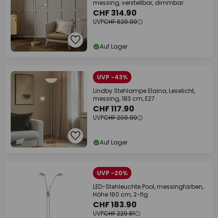
messing, verstellbar, dimmbar
CHF 314.90
UVP
CHF 629.90
Auf Lager
UVP -43%
Lindby Stehlampe Elaina, Leselicht,
messing, 183 cm, E27
CHF 117.90
UVP
CHF 209.90
Auf Lager
UVP -20%
LED-Stehleuchte Pool, messingfarben,
Höhe 160 cm, 2-flg.
CHF 183.90
UVP
CHF 229.81