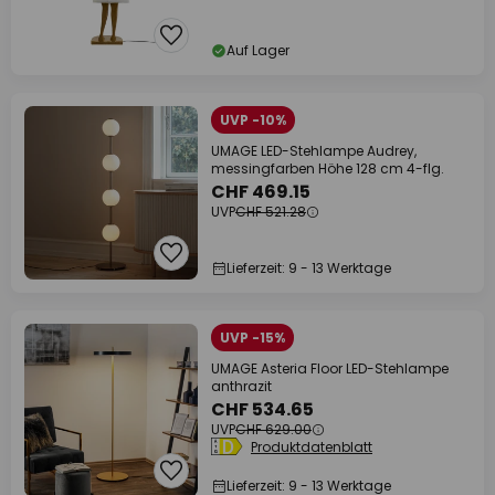
Auf Lager
UVP -10%
UMAGE LED-Stehlampe Audrey,
messingfarben Höhe 128 cm 4-flg.
CHF 469.15
UVP
CHF 521.28
Lieferzeit: 9 - 13 Werktage
UVP -15%
UMAGE Asteria Floor LED-Stehlampe
anthrazit
CHF 534.65
UVP
CHF 629.00
Produktdatenblatt
Lieferzeit: 9 - 13 Werktage