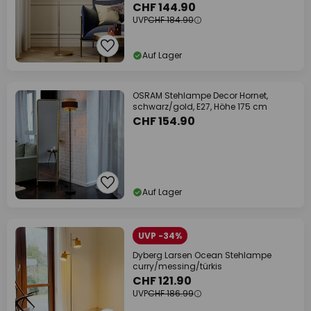
CHF 144.90
UVP
CHF 184.90
Auf Lager
OSRAM Stehlampe Decor Hornet,
schwarz/gold, E27, Höhe 175 cm
CHF 154.90
Auf Lager
UVP -34%
Dyberg Larsen Ocean Stehlampe
curry/messing/türkis
CHF 121.90
UVP
CHF 186.99