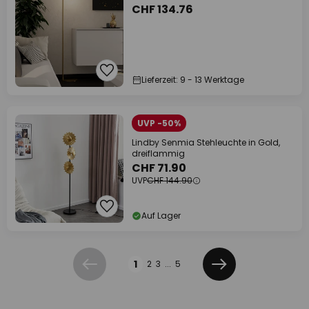
CHF 134.76
Lieferzeit: 9 - 13 Werktage
UVP -50%
Lindby Senmia Stehleuchte in Gold,
dreiflammig
CHF 71.90
UVP
CHF 144.90
Auf Lager
Seite
1
2
3
...
5
Zurück
Weiter