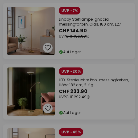
UVP -7%
Lindby Stehlampe Ignacia,
messingfarben, Glas, 180 cm, E27
CHF 144.90
UVP
CHF 156.90
Auf Lager
UVP -20%
LED-Stehleuchte Pool, messingfarben,
Höhe 182 cm, 2-flg.
CHF 233.90
UVP
CHF 292.49
Auf Lager
UVP -45%