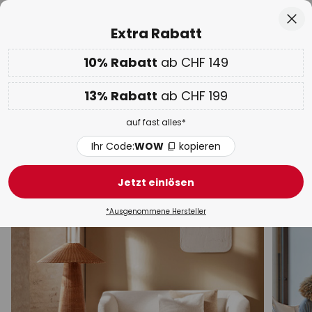
50 Tage kostenlose Retoure
Zum
Sch
Extra Rabatt
Inhalt
springen
10% Rabatt
ab CHF 149
Nur
01D 15H 46M 15S
10% ab CHF 149 & 13% ab CHF 199 extra
auf fast alles
he
13% Rabatt
ab CHF 199
Code:
WOW
kopieren
auf fast alles*
WOW Week:
Bis zu -70%
Ihr Code:
WOW
kopieren
Goldene Stehleuchten
Jetzt einlösen
Bogenlampen
Deckenfluter
Holz-Stehleuchten
*Ausgenommene Hersteller