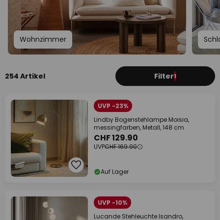
Wohnzimmer
Schl
254 Artikel
Filter
1
UVP -23%
Lindby Bogenstehlampe Moisia,
messingfarben, Metall, 148 cm
CHF 129.90
UVP
CHF 169.90
Auf Lager
UVP -10%
Lucande Stehleuchte Isandro,