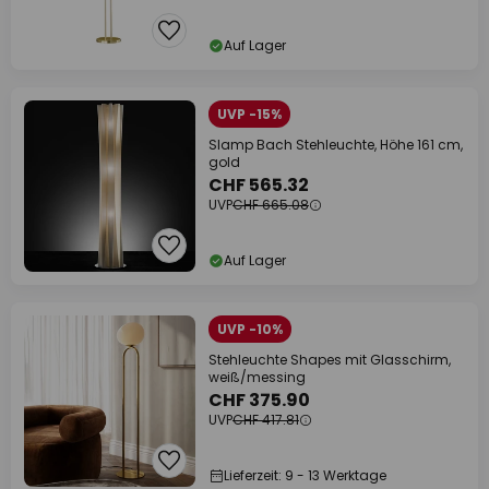
Auf Lager
UVP -15%
Slamp Bach Stehleuchte, Höhe 161 cm,
gold
CHF 565.32
UVP
CHF 665.08
Auf Lager
UVP -10%
Stehleuchte Shapes mit Glasschirm,
weiß/messing
CHF 375.90
UVP
CHF 417.81
Lieferzeit: 9 - 13 Werktage