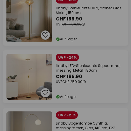
Lindby Stehleuchte Lelia, amber, Glas,
Metall, 150 cm
CHF 156.90
UVP
CHF 184.90
Auf Lager
UVP -24%
Lindby LED-Stehleuchte Seppa, rund,
messing, Metall, 180cm
CHF 195.90
UVP
CHF 259.90
Auf Lager
UVP -21%
Lindby Bogenlampe Cynthia,
messingfarben, Glas, 140 cm, E27