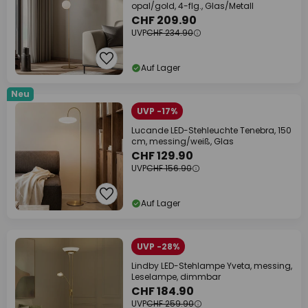
opal/gold, 4-flg., Glas/Metall
CHF 209.90
UVP
CHF 234.90
Auf Lager
Neu
UVP -17%
Lucande LED-Stehleuchte Tenebra, 150
cm, messing/weiß, Glas
CHF 129.90
UVP
CHF 156.90
Auf Lager
UVP -28%
Lindby LED-Stehlampe Yveta, messing,
Leselampe, dimmbar
CHF 184.90
UVP
CHF 259.90