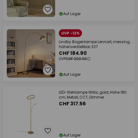
Auf Lager
UVP -12%
Lindby Bogenlampe Lennart, messing,
höhenverstellbar, E27
CHF 184.90
UVP
CHF 209.90
Auf Lager
LED-Stehlampe Willis, gold, Höhe 180
cm, Metall, CCT, Dimmer
CHF 317.56
Auf Lager