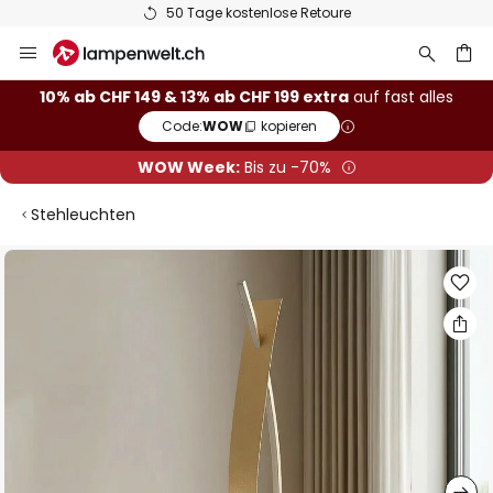
50 Tage kostenlose Retoure
Zum
Inhalt
springen
10% ab CHF 149 & 13% ab CHF 199 extra
auf fast alles
Code:
WOW
kopieren
he
WOW Week:
Bis zu -70%
Stehleuchten
Zum
Ende
der
Bildgalerie
springen