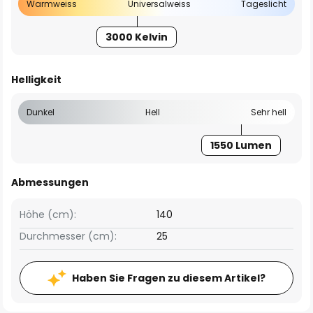
Warmweiss
Universalweiss
Tageslicht
3000 Kelvin
Helligkeit
Dunkel
Hell
Sehr hell
1550 Lumen
Abmessungen
Höhe (cm):
140
Durchmesser (cm):
25
Haben Sie Fragen zu diesem Artikel?