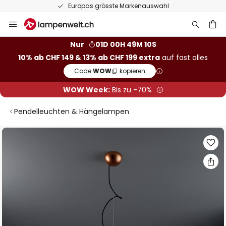
Europas grösste Markenauswahl
Zum
Inhalt
springen
Nur
01D 00H 49M 09S
10% ab CHF 149 & 13% ab CHF 199 extra
auf fast alles
he
Code:
WOW
kopieren
WOW Week:
Bis zu -70%
Pendelleuchten & Hängelampen
Zum
Ende
der
Bildgalerie
springen