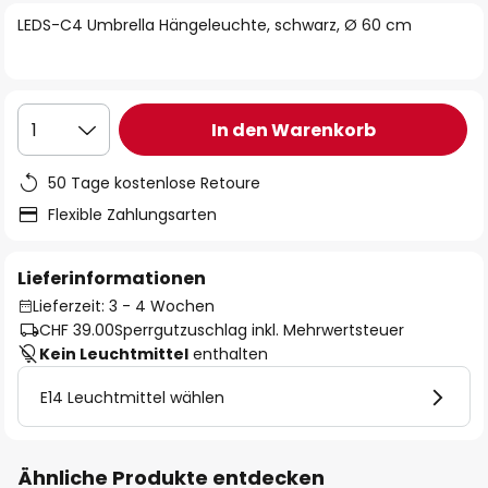
springen
LEDS-C4 Umbrella Hängeleuchte, schwarz, Ø 60 cm
In den Warenkorb
1
50 Tage kostenlose Retoure
Flexible Zahlungsarten
Lieferinformationen
Lieferzeit: 3 - 4 Wochen
CHF 39.00
Sperrgutzuschlag inkl. Mehrwertsteuer
Kein Leuchtmittel
enthalten
E14 Leuchtmittel wählen
Ähnliche Produkte entdecken