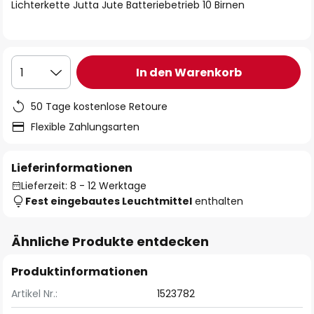
springen
Lichterkette Jutta Jute Batteriebetrieb 10 Birnen
In den Warenkorb
1
50 Tage kostenlose Retoure
Flexible Zahlungsarten
Lieferinformationen
Lieferzeit: 8 - 12 Werktage
Fest eingebautes Leuchtmittel
enthalten
Ähnliche Produkte entdecken
Produktinformationen
Artikel Nr.:
1523782