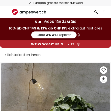
Europas grösste Markenauswahl
Zum
Inhalt
springen
Nur
02D 13H 34M 30S
10% ab CHF 149 & 13% ab CHF 199 extra
auf fast alles
he
Code:
WOW
kopieren
WOW Week:
Bis zu -70%
Lichterketten Innen
Zum
Ende
der
Bildgalerie
springen