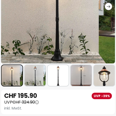
Zum
CHF 195.90
UVP -39%
Anfang
UVP
CHF 324.90
der
inkl. MwSt.
Bildgalerie