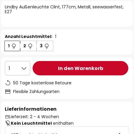
springen
Lindby Außenleuchte Clint, 177cm, Metall, seewasserfest,
E27
Anzahl Leuchtmittel:
1
1
2
3
In den Warenkorb
1
50 Tage kostenlose Retoure
Flexible Zahlungsarten
Lieferinformationen
Lieferzeit: 2 - 4 Wochen
Kein Leuchtmittel
enthalten