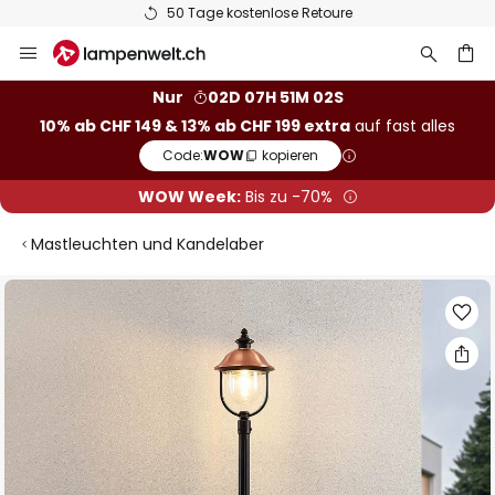
50 Tage kostenlose Retoure
Zum
Inhalt
springen
Nur
02D 07H 51M 01S
10% ab CHF 149 & 13% ab CHF 199 extra
auf fast alles
he
Code:
WOW
kopieren
WOW Week:
Bis zu -70%
Mastleuchten und Kandelaber
Zum
Ende
der
Bildgalerie
springen