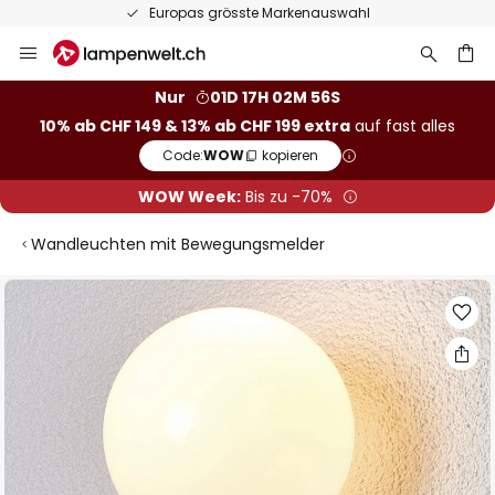
Europas grösste Markenauswahl
Zum
Inhalt
springen
Nur
01D 17H 02M 55S
10% ab CHF 149 & 13% ab CHF 199 extra
auf fast alles
he
Code:
WOW
kopieren
WOW Week:
Bis zu -70%
Wandleuchten mit Bewegungsmelder
Zum
Ende
der
Bildgalerie
springen