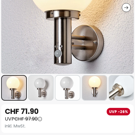
Zum
CHF 71.90
UVP -26%
Anfang
UVP
CHF 97.90
der
inkl. MwSt.
Bildgalerie