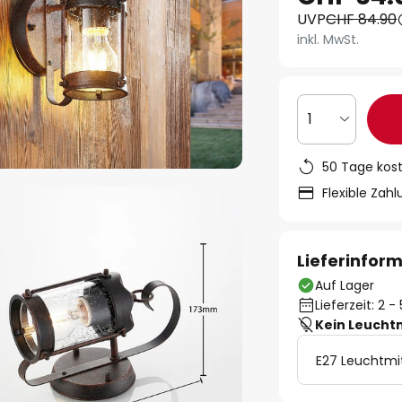
UVP
CHF 84.90
inkl. MwSt.
1
50 Tage kos
Flexible Zah
Lieferinfor
Auf Lager
Lieferzeit: 2 
Kein Leucht
E27 Leuchtmi