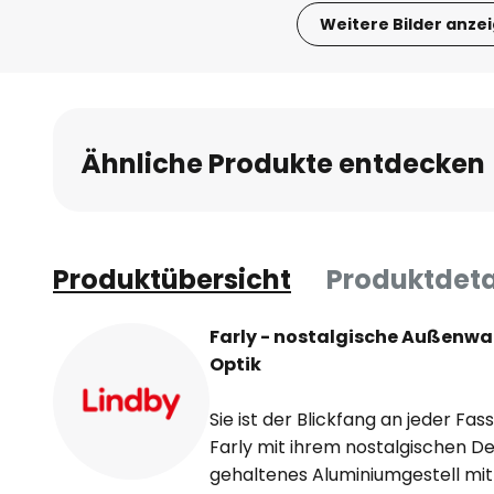
Weitere Bilder anze
Zum
Anfang
der
Bildgalerie
Ähnliche Produkte entdecken
springen
Produktübersicht
Produktdeta
Farly - nostalgische Außenwa
Optik
Sie ist der Blickfang an jeder F
Farly mit ihrem nostalgischen Des
gehaltenes Aluminiumgestell mit