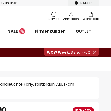
ble Zahlarten
Deutsch
Service
Anmelden
Warenkorb
SALE
Firmenkunden
OUTLET
WOW Week:
Bis zu -70%
ndleuchte Farly, rostbraun, Alu, 17cm
90
UVP -23%