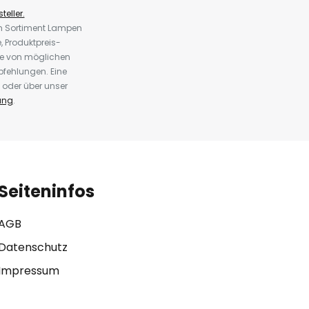
teller.
em Sortiment Lampen
 Produktpreis-
te von möglichen
fehlungen. Eine
 oder über unser
ung
.
Seiteninfos
AGB
Datenschutz
Impressum