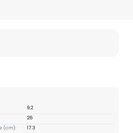
9.2
26
e (cm):
17.3