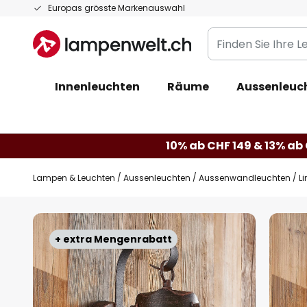
Zum
Europas grösste Markenauswahl
Inhalt
Finden
springen
Sie
Ihre
Innenleuchten
Räume
Aussenleuc
Leuchte...
10% ab CHF 149 & 13% ab 
Lampen & Leuchten
Aussenleuchten
Aussenwandleuchten
L
Zum
Ende
+ extra Mengenrabatt
der
Bildgalerie
springen