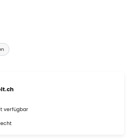
en
t.ch
ort verfügbar
recht