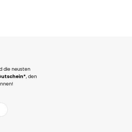
d die neusten
Gutschein*
, den
önnen!