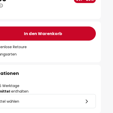
In den Warenkorb
tenlose Retoure
lungsarten
mationen
- 5 Werktage
mittel
enthalten
ttel wählen