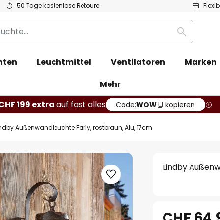
50 Tage kostenlose Retoure
Flexi
Suche
hten
Leuchtmittel
Ventilatoren
Marken
Mehr
CHF 199 extra
auf fast alles
Code:
WOW
kopieren
indby Außenwandleuchte Farly, rostbraun, Alu, 17cm
Lindby Außenwa
CHF 64.