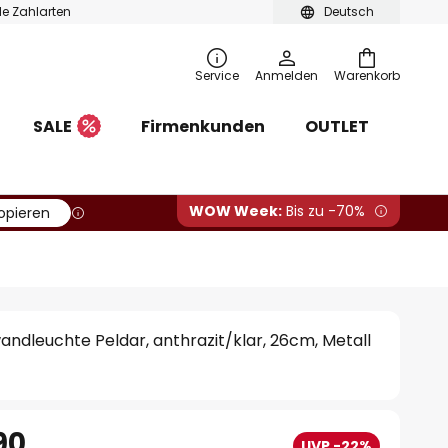
ble Zahlarten
Deutsch
Service
Anmelden
Warenkorb
SALE
Firmenkunden
OUTLET
WOW Week:
Bis zu -70%
opieren
ndleuchte Peldar, anthrazit/klar, 26cm, Metall
90
UVP -22%