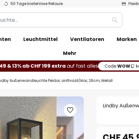
50 Tage kostenlose Retoure
Flexi
Suche
hten
Leuchtmittel
Ventilatoren
Marken
Mehr
49 & 13% ab CHF 199 extra
auf fast alles
Code:
WOW
k
indby Außenwandleuchte Peldar, anthrazit/klar, 26cm, Metall
Lindby Außenwa
CHF 45.