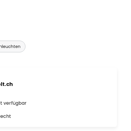
enleuchten
t.ch
ort verfügbar
recht