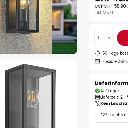
UVP
CHF 58.90
inkl. MwSt.
1
50 Tage kos
Flexible Zah
Lieferinfor
Auf Lager
Lieferzeit: 2 
Kein Leucht
E27 Leuchtmi