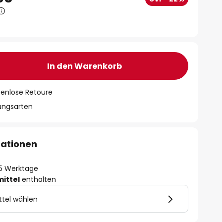
In den Warenkorb
tenlose Retoure
lungsarten
mationen
- 5 Werktage
mittel
enthalten
ttel wählen