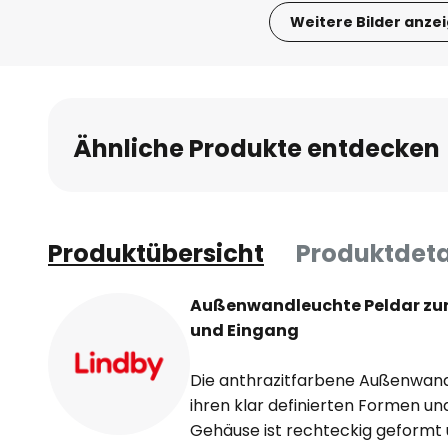
Weitere Bilder anze
Zum
Anfang
der
Bildgalerie
Ähnliche Produkte entdecken
springen
Produktübersicht
Produktdeta
Außenwandleuchte Peldar zur
und Eingang
Die anthrazitfarbene Außenwand
ihren klar definierten Formen u
Gehäuse ist rechteckig geformt