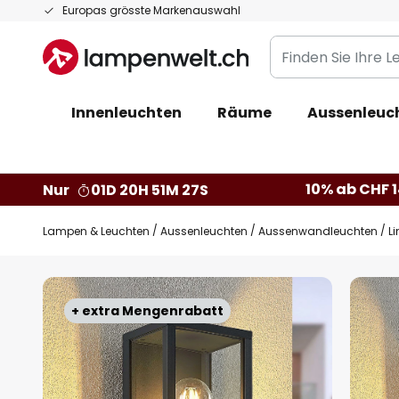
Zum
Europas grösste Markenauswahl
Inhalt
Finden
springen
Sie
Ihre
Innenleuchten
Räume
Aussenleuc
Leuchte...
10% ab CHF 1
Nur
01D 20H 51M 26S
Lampen & Leuchten
Aussenleuchten
Aussenwandleuchten
L
Zum
Ende
+ extra Mengenrabatt
der
Bildgalerie
springen