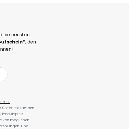
d die neusten
Gutschein*
, den
önnen!
teller.
em Sortiment Lampen
 Produktpreis-
te von möglichen
fehlungen. Eine