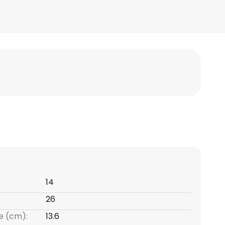
14
26
e (cm):
13.6