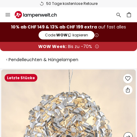
50 Tage kostenlose Retoure
Zum
Inhalt
springen
10% ab CHF 149 & 13% ab CHF 199 extra
auf fast alles
Code:
WOW
kopieren
he
WOW Week:
Bis zu -70%
Pendelleuchten & Hängelampen
Zum
Letzte Stücke
Ende
der
Bildgalerie
springen