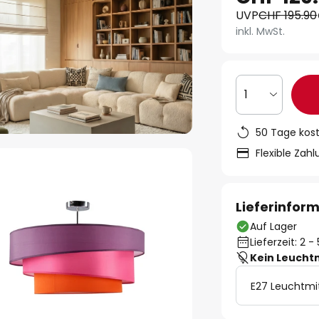
UVP
CHF 195.90
inkl. MwSt.
1
50 Tage kos
Flexible Zah
Lieferinfor
Auf Lager
Lieferzeit: 2 
Kein Leucht
E27 Leuchtmi