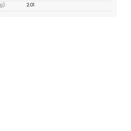
g):
2.01