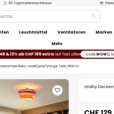
50 Tage kostenlose Retoure
Flexi
Suche
hten
Leuchtmittel
Ventilatoren
Marken
Mehr
49 & 13% ab CHF 199 extra
auf fast alles
Code:
WOW
k
ckenlampe Melia, violett/pink/orange, Textil, Ø56cm
Lindby Deckenl
CHF 129