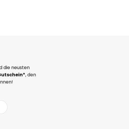
d die neusten
Gutschein*
, den
önnen!