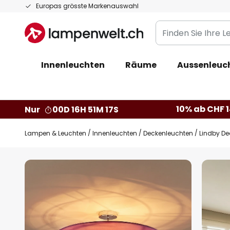
Zum
Europas grösste Markenauswahl
Inhalt
Finden
springen
Sie
Ihre
Innenleuchten
Räume
Aussenleuc
Leuchte...
10% ab CHF 1
Nur
00D 16H 51M 16S
Lampen & Leuchten
Innenleuchten
Deckenleuchten
Lindby De
Zum
Ende
der
Bildgalerie
springen