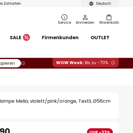
ble Zahlarten
Deutsch
Service
Anmelden
Warenkorb
SALE
Firmenkunden
OUTLET
WOW Week:
Bis zu -70%
opieren
ampe Melia, violett/pink/orange, Textil, Ø56cm
.90
UVP -33%