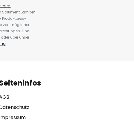
teller.
em Sortiment Lampen
 Produktpreis-
te von möglichen
fehlungen. Eine
 oder über unser
ung
.
Seiteninfos
AGB
Datenschutz
Impressum