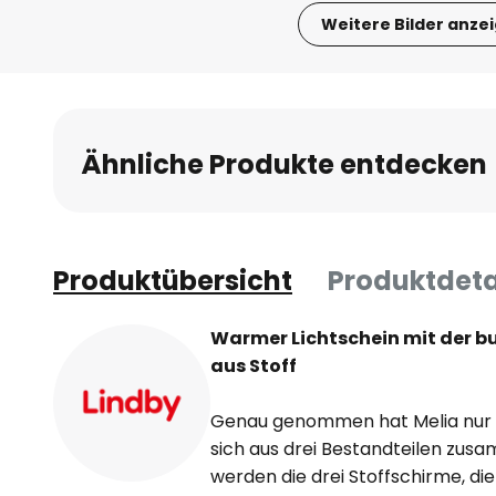
Weitere Bilder anze
Zum
Anfang
der
Bildgalerie
Ähnliche Produkte entdecken
springen
Produktübersicht
Produktdeta
Warmer Lichtschein mit der b
aus Stoff
Genau genommen hat Melia nur e
sich aus drei Bestandteilen zu
werden die drei Stoffschirme, di