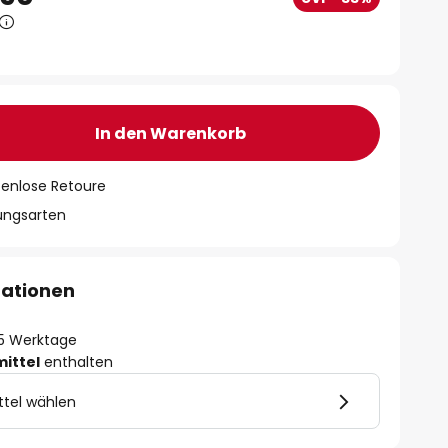
In den Warenkorb
tenlose Retoure
lungsarten
mationen
- 5 Werktage
mittel
enthalten
ttel wählen