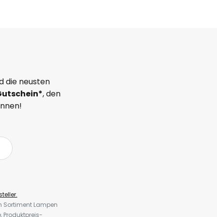
d die neusten
Gutschein*
, den
önnen!
teller.
em Sortiment Lampen
 Produktpreis-