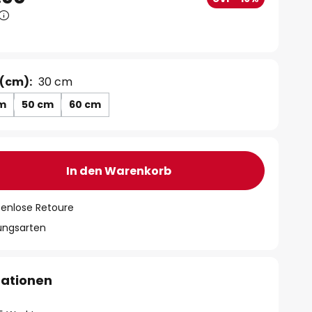
(cm):
30 cm
m
50 cm
60 cm
In den Warenkorb
tenlose Retoure
lungsarten
mationen