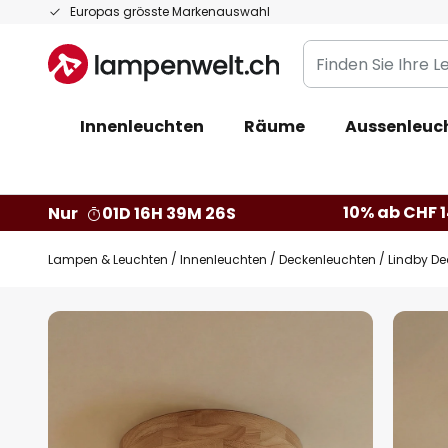
Zum
Europas grösste Markenauswahl
Inhalt
Finden
springen
Sie
Ihre
Innenleuchten
Räume
Aussenleuc
Leuchte...
10% ab CHF 1
Nur
01D 16H 39M 25S
Lampen & Leuchten
Innenleuchten
Deckenleuchten
Lindby De
Zum
Ende
der
Bildgalerie
springen