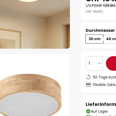
UVP
CHF 129.90
inkl. MwSt.
Durchmesser 
30 cm
40 c
1
50 Tage kos
Flexible Zah
Lieferinfor
Auf Lager