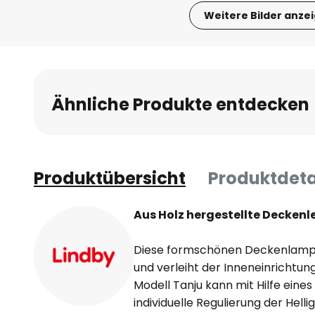
Weitere Bilder anze
Zum
Anfang
der
Bildgalerie
Ähnliche Produkte entdecken
springen
Produktübersicht
Produktdeta
Aus Holz hergestellte Deckenl
Diese formschönen Deckenlampe s
und verleiht der Inneneinrichtun
Modell Tanju kann mit Hilfe eine
individuelle Regulierung der Hell