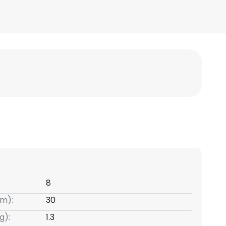
8
m):
30
g):
1.3