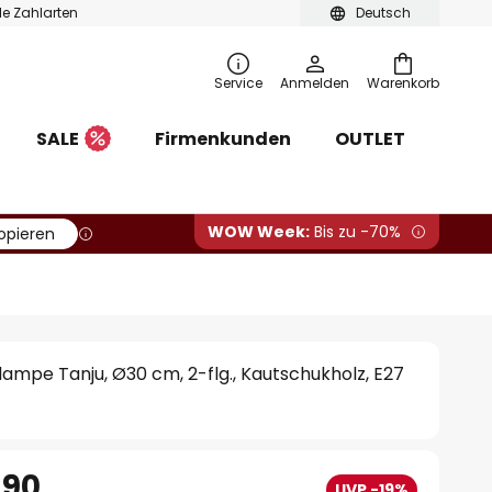
ble Zahlarten
Deutsch
Service
Anmelden
Warenkorb
SALE
Firmenkunden
OUTLET
WOW Week:
Bis zu -70%
opieren
ampe Tanju, Ø30 cm, 2-flg., Kautschukholz, E27
.90
UVP -19%