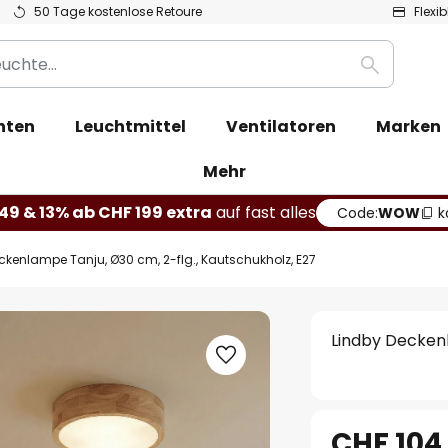
50 Tage kostenlose Retoure
Flexi
Suche
hten
Leuchtmittel
Ventilatoren
Marken
Mehr
49 & 13% ab CHF 199 extra
auf fast alles
Code:
WOW
k
ckenlampe Tanju, Ø30 cm, 2-flg., Kautschukholz, E27
Lindby Deckenl
CHF 104