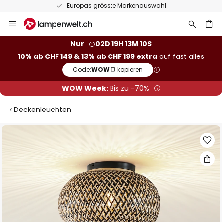
Europas grösste Markenauswahl
Zum
Inhalt
springen
Nur
02D 19H 13M 09S
10% ab CHF 149 & 13% ab CHF 199 extra
auf fast alles
he
Code:
WOW
kopieren
WOW Week:
Bis zu -70%
Deckenleuchten
Zum
Ende
der
Bildgalerie
springen