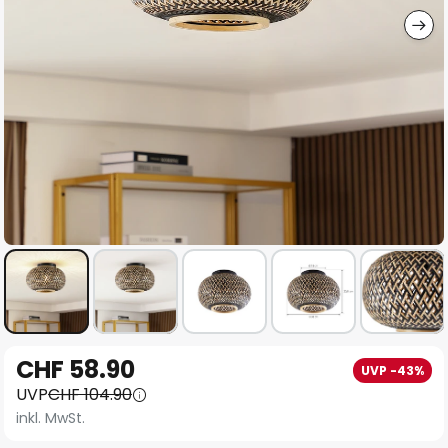
Zum
CHF 58.90
UVP -43%
Anfang
UVP
CHF 104.90
der
inkl. MwSt.
Bildgalerie