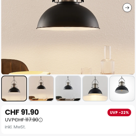
Zum
CHF 91.90
UVP -22%
Anfang
UVP
CHF 117.90
der
inkl. MwSt.
Bildgalerie