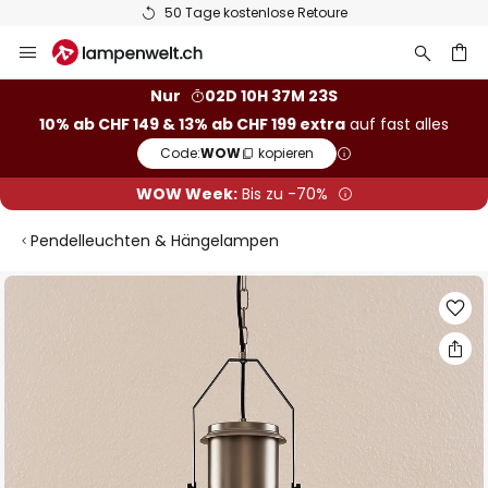
50 Tage kostenlose Retoure
Zum
Inhalt
springen
Nur
02D 10H 37M 23S
10% ab CHF 149 & 13% ab CHF 199 extra
auf fast alles
he
Code:
WOW
kopieren
WOW Week:
Bis zu -70%
Pendelleuchten & Hängelampen
Zum
Ende
der
Bildgalerie
springen