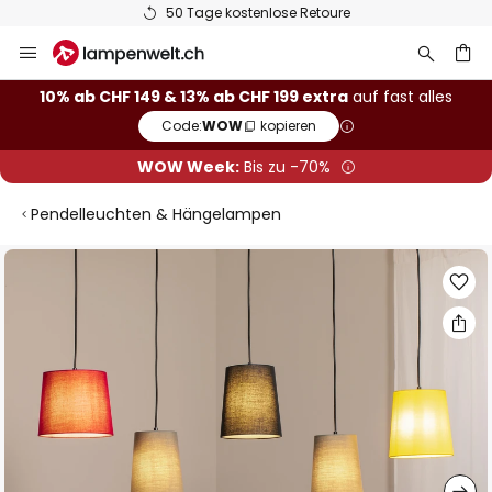
50 Tage kostenlose Retoure
Zum
Inhalt
springen
10% ab CHF 149 & 13% ab CHF 199 extra
auf fast alles
Code:
WOW
kopieren
he
WOW Week:
Bis zu -70%
Pendelleuchten & Hängelampen
Zum
Ende
der
Bildgalerie
springen