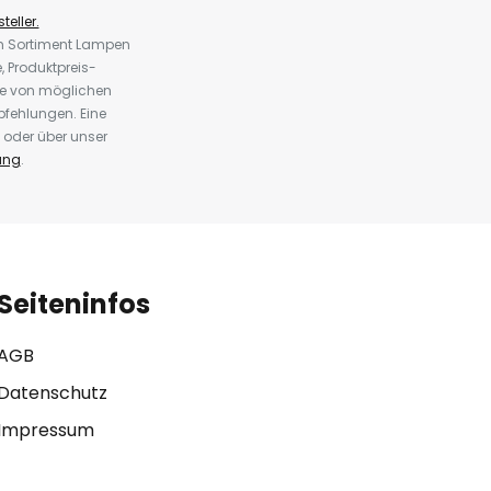
teller.
em Sortiment Lampen
 Produktpreis-
te von möglichen
fehlungen. Eine
 oder über unser
ung
.
Seiteninfos
AGB
Datenschutz
Impressum