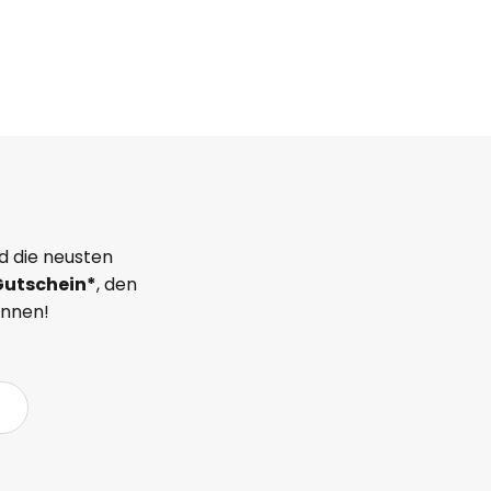
d die neusten
Gutschein*
, den
önnen!