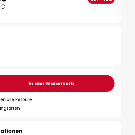
0
In den Warenkorb
tenlose Retoure
lungsarten
mationen