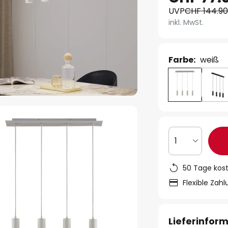
UVP
CHF 144.9
inkl. MwSt.
Farbe:
weiß
1
50 Tage kos
Flexible Zah
Lieferinfor