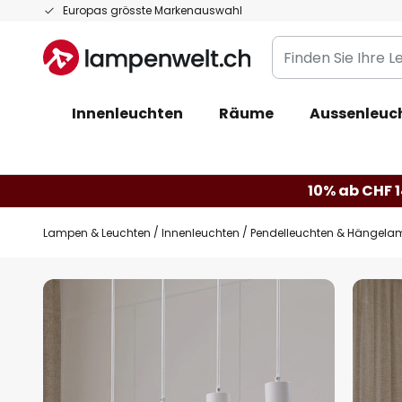
Zum
Europas grösste Markenauswahl
Inhalt
Finden
springen
Sie
Ihre
Innenleuchten
Räume
Aussenleuc
Leuchte...
10% ab CHF 1
Lampen & Leuchten
Innenleuchten
Pendelleuchten & Hängela
Zum
Ende
der
Bildgalerie
springen