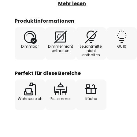
diesem Grund passt die Hängele
Mehr lesen
langen Esstisch oder einen Bartre
schlichte Design und die zurück
Produktinformationen
unterschiedlichsten Stilen kombin
modern.
Dimmbar
Dimmer nicht
Leuchtmittel
GU10
enthalten
nicht
enthalten
Perfekt für diese Bereiche
Wohnbereich
Esszimmer
Küche