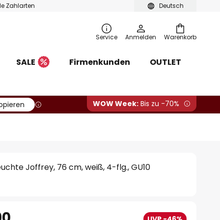
ble Zahlarten
Deutsch
Service
Anmelden
Warenkorb
SALE
Firmenkunden
OUTLET
WOW Week:
Bis zu -70%
opieren
uchte Joffrey, 76 cm, weiß, 4-flg., GU10
90
UVP -46%