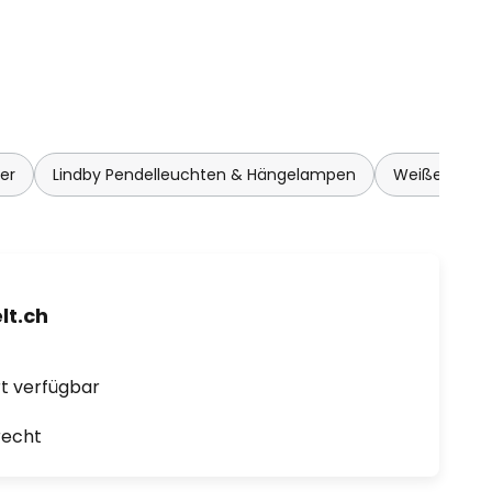
er
Lindby Pendelleuchten & Hängelampen
Weiße Pende
t.ch
ort verfügbar
recht