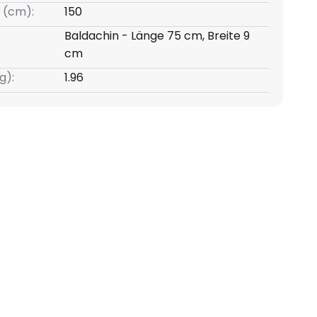
 (cm):
150
Baldachin - Länge 75 cm, Breite 9
cm
g):
1.96