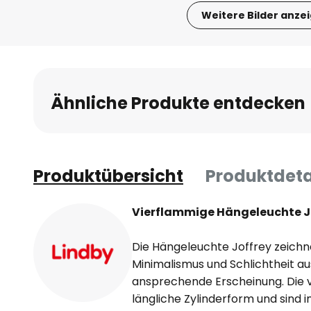
Weitere Bilder anze
Zum
Anfang
der
Bildgalerie
Ähnliche Produkte entdecken
springen
Produktübersicht
Produktdeta
Vierflammige Hängeleuchte Jo
Die Hängeleuchte Joffrey zeichn
Minimalismus und Schlichtheit a
ansprechende Erscheinung. Die 
längliche Zylinderform und sind 