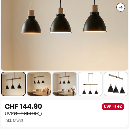
Zum
CHF 144.90
UVP -54%
Anfang
UVP
CHF 314.90
der
inkl. MwSt.
Bildgalerie