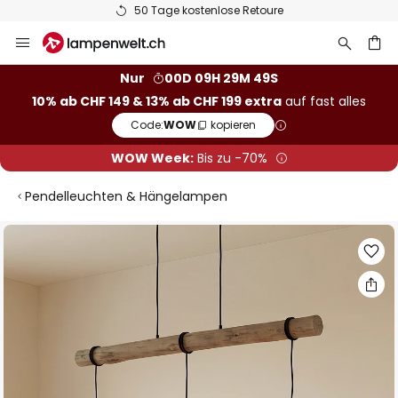
50 Tage kostenlose Retoure
Zum
Inhalt
springen
Nur
00D 09H 29M 48S
10% ab CHF 149 & 13% ab CHF 199 extra
auf fast alles
he
Code:
WOW
kopieren
WOW Week:
Bis zu -70%
Pendelleuchten & Hängelampen
Zum
Ende
der
Bildgalerie
springen