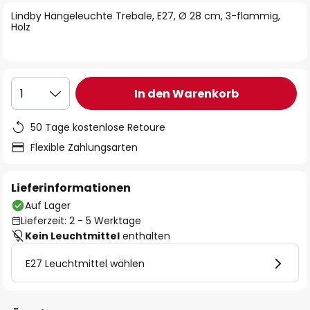
springen
Lindby Hängeleuchte Trebale, E27, Ø 28 cm, 3-flammig,
Holz
In den Warenkorb
1
50 Tage kostenlose Retoure
Flexible Zahlungsarten
Lieferinformationen
Auf Lager
Lieferzeit: 2 - 5 Werktage
Kein Leuchtmittel
enthalten
E27 Leuchtmittel wählen