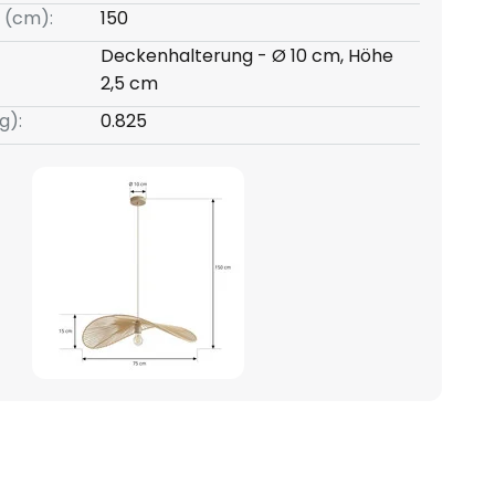
 (cm):
150
Deckenhalterung - Ø 10 cm, Höhe
2,5 cm
g):
0.825