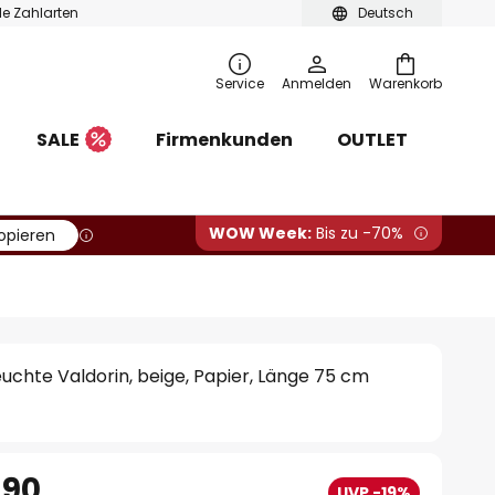
ble Zahlarten
Deutsch
Service
Anmelden
Warenkorb
SALE
Firmenkunden
OUTLET
WOW Week:
Bis zu -70%
opieren
uchte Valdorin, beige, Papier, Länge 75 cm
.90
UVP -19%