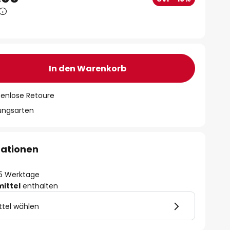
In den Warenkorb
tenlose Retoure
lungsarten
mationen
- 5 Werktage
mittel
enthalten
ttel wählen