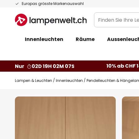
Zum
Europas grösste Markenauswahl
Inhalt
Finden
springen
Sie
Ihre
Innenleuchten
Räume
Aussenleuc
Leuchte...
10% ab CHF 1
Nur
02D 19H 02M 06S
Lampen & Leuchten
Innenleuchten
Pendelleuchten & Hängela
Zum
Ende
der
Bildgalerie
springen