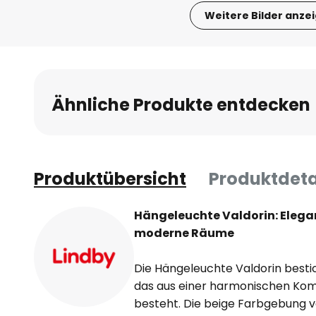
Weitere Bilder anze
Zum
Anfang
der
Bildgalerie
Ähnliche Produkte entdecken
springen
Produktübersicht
Produktdeta
Hängeleuchte Valdorin: Elegan
moderne Räume
Die Hängeleuchte Valdorin besti
das aus einer harmonischen Komb
besteht. Die beige Farbgebung v