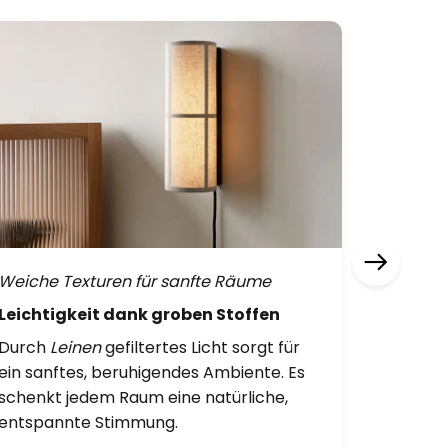
Weiche Texturen für sanfte Räume
Erdige 
Leichtigkeit dank groben Stoffen
Von der
Durch
Leinen
gefiltertes Licht sorgt für
Olivgrü
ein sanftes, beruhigendes Ambiente. Es
sanfte M
schenkt jedem Raum eine natürliche,
harmoni
entspannte Stimmung.