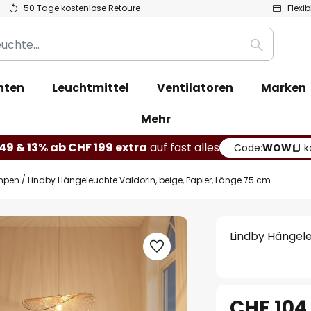
50 Tage kostenlose Retoure
Flexi
Suche
hten
Leuchtmittel
Ventilatoren
Marken
Mehr
49 & 13% ab CHF 199 extra
auf fast alles
Code:
WOW
k
mpen
Lindby Hängeleuchte Valdorin, beige, Papier, Länge 75 cm
Lindby Hängele
CHF 104